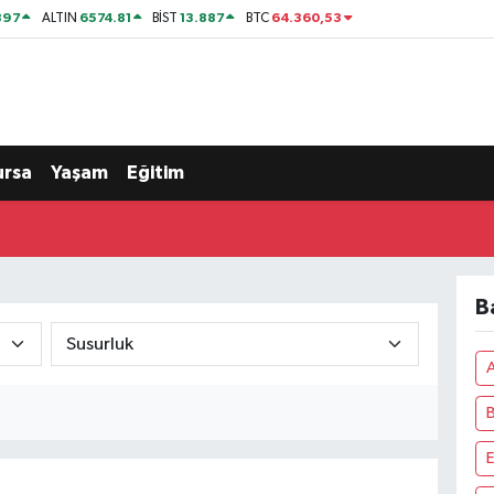
897
6574.81
13.887
64.360,53
ALTIN
BİST
BTC
ursa
Yaşam
Eğitim
B
A
B