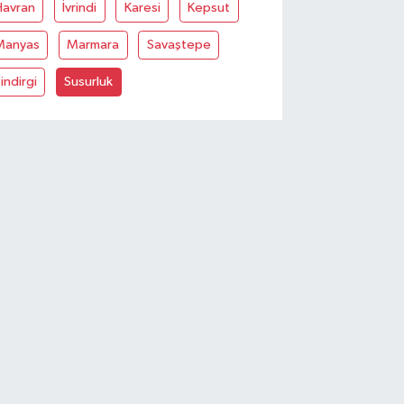
Havran
İvrindi
Karesi
Kepsut
Manyas
Marmara
Savaştepe
indirgi
Susurluk