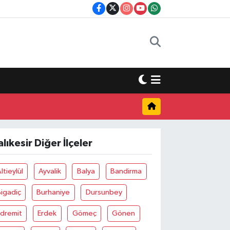
alıkesir Diğer İlçeler
ltieylül
Ayvalik
Balya
Bandirma
igadiç
Burhaniye
Dursunbey
Edremit
Erdek
Gömeç
Gönen