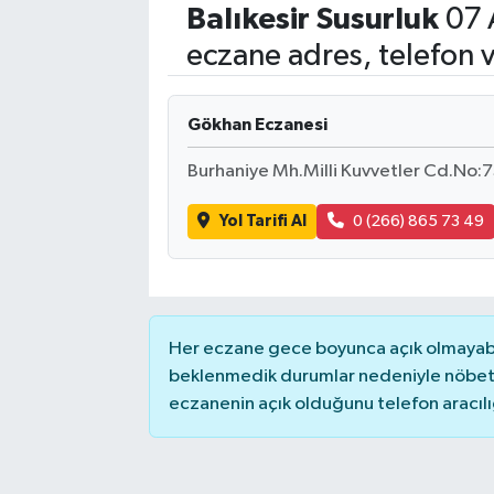
Balıkesir
Susurluk
07 
Eğitim
eczane adres, telefon 
Sağlık
Gökhan Eczanesi
Dünya
Burhaniye Mh.Milli Kuvvetler Cd.No:
Magazin
Yol Tarifi Al
0 (266) 865 73 49
Gündem
Kültür & Sanat
Her eczane gece boyunca açık olmayabili
Teknoloji
beklenmedik durumlar nedeniyle nöbete
eczanenin açık olduğunu telefon aracılığıy
Bilim
Genel