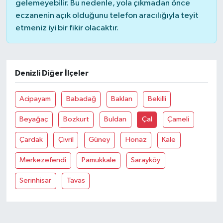
gelemeyebilir. Bu nedenle, yola çıkmadan önce
eczanenin açık olduğunu telefon aracılığıyla teyit
Bilim, Teknoloji
etmeniz iyi bir fikir olacaktır.
Denizli Diğer İlçeler
Acipayam
Babadağ
Baklan
Bekilli
Beyağaç
Bozkurt
Buldan
Çal
Çameli
Çardak
Çivril
Güney
Honaz
Kale
Merkezefendi
Pamukkale
Sarayköy
Serinhisar
Tavas