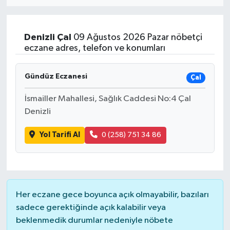
Eğitim
Denizli
Çal
09 Ağustos 2026 Pazar nöbetçi
Sağlık
eczane adres, telefon ve konumları
Dünya
Gündüz Eczanesi
Çal
Magazin
İsmailler Mahallesi, Sağlık Caddesi No:4 Çal
Denizli
Gündem
Yol Tarifi Al
0 (258) 751 34 86
Kültür & Sanat
Teknoloji
Her eczane gece boyunca açık olmayabilir, bazıları
Bilim
sadece gerektiğinde açık kalabilir veya
beklenmedik durumlar nedeniyle nöbete
Genel