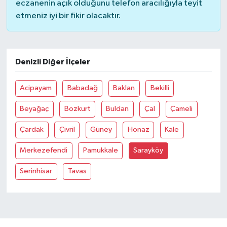
eczanenin açık olduğunu telefon aracılığıyla teyit
etmeniz iyi bir fikir olacaktır.
Bilim, Teknoloji
Denizli Diğer İlçeler
Acipayam
Babadağ
Baklan
Bekilli
Beyağaç
Bozkurt
Buldan
Çal
Çameli
Çardak
Çivril
Güney
Honaz
Kale
Merkezefendi
Pamukkale
Sarayköy
Serinhisar
Tavas