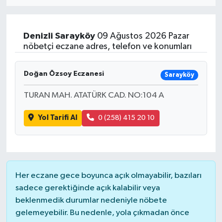
Eğitim
Denizli
Sarayköy
09 Ağustos 2026 Pazar
Sağlık
nöbetçi eczane adres, telefon ve konumları
Dünya
Doğan Özsoy Eczanesi
Sarayköy
Magazin
TURAN MAH. ATATÜRK CAD. NO:104 A
Yol Tarifi Al
0 (258) 415 20 10
Gündem
Kültür & Sanat
Teknoloji
Her eczane gece boyunca açık olmayabilir, bazıları
sadece gerektiğinde açık kalabilir veya
Bilim
beklenmedik durumlar nedeniyle nöbete
gelemeyebilir. Bu nedenle, yola çıkmadan önce
Genel