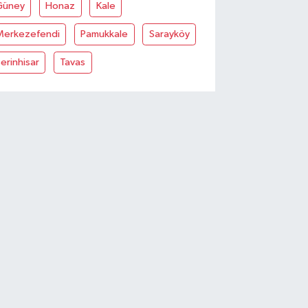
Güney
Honaz
Kale
Merkezefendi
Pamukkale
Sarayköy
erinhisar
Tavas