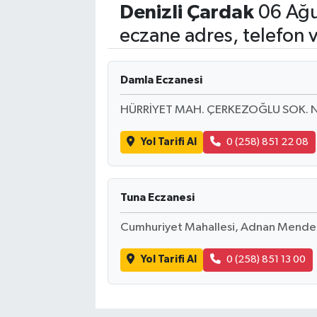
Denizli
Çardak
06 Ağu
Eğitim
eczane adres, telefon 
Sağlık
Damla Eczanesi
Dünya
HÜRRİYET MAH. ÇERKEZOĞLU SOK. N
Magazin
Yol Tarifi Al
0 (258) 851 22 08
Gündem
Tuna Eczanesi
Kültür & Sanat
Cumhuriyet Mahallesi, Adnan Mender
Teknoloji
Yol Tarifi Al
0 (258) 851 13 00
Bilim
Genel