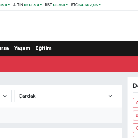
2398
6513.94
13.768
64.602,05
ALTIN
BİST
BTC
ursa
Yaşam
Eğitim
D
B
Ç