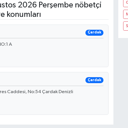
stos 2026 Perşembe nöbetçi
ve konumları
S
Çardak
O:1 A
Çardak
es Caddesi, No:54 Çardak Denizli