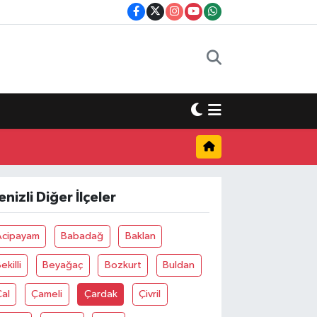
enizli Diğer İlçeler
Acipayam
Babadağ
Baklan
ekilli
Beyağaç
Bozkurt
Buldan
al
Çameli
Çardak
Çivril