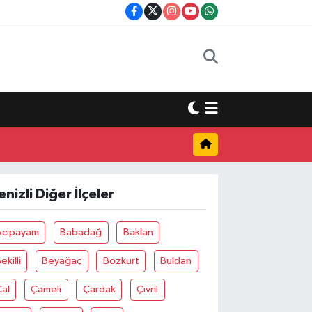
enizli Diğer İlçeler
Acipayam
Babadağ
Baklan
ekilli
Beyağaç
Bozkurt
Buldan
al
Çameli
Çardak
Çivril