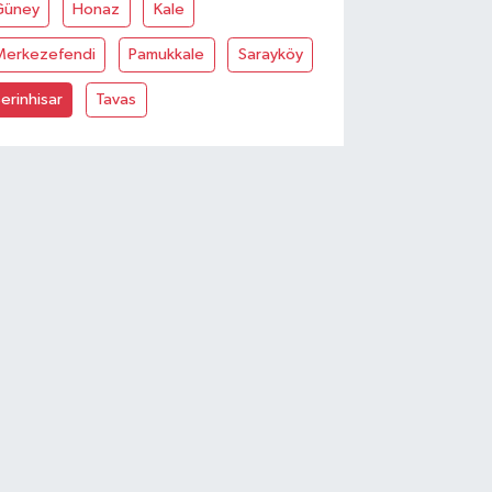
Güney
Honaz
Kale
Merkezefendi
Pamukkale
Sarayköy
erinhisar
Tavas