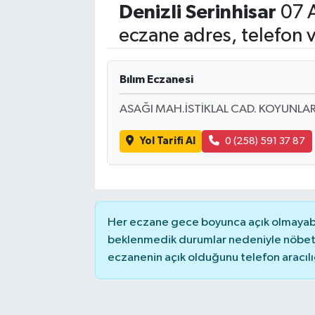
Denizli
Serinhisar
07 
Eğitim
eczane adres, telefon 
Sağlık
Bılım Eczanesi
Dünya
ASAĞI MAH.İSTİKLAL CAD. KOYUNLAR
Magazin
Yol Tarifi Al
0 (258) 591 37 87
Gündem
Kültür & Sanat
Her eczane gece boyunca açık olmayabili
Teknoloji
beklenmedik durumlar nedeniyle nöbete
eczanenin açık olduğunu telefon aracılığıy
Bilim
Genel