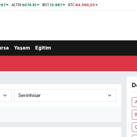
897
6574.81
13.887
64.360,53
ALTIN
BİST
BTC
ursa
Yaşam
Eğitim
D
B
Ç