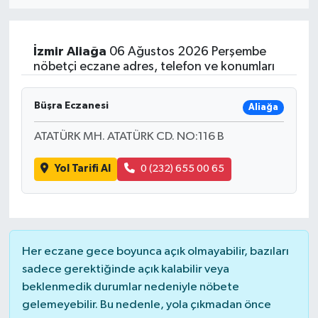
Eğitim
İzmir
Aliağa
06 Ağustos 2026 Perşembe
Sağlık
nöbetçi eczane adres, telefon ve konumları
Dünya
Büşra Eczanesi
Aliağa
Magazin
ATATÜRK MH. ATATÜRK CD. NO:116 B
Yol Tarifi Al
0 (232) 655 00 65
Gündem
Kültür & Sanat
Teknoloji
Her eczane gece boyunca açık olmayabilir, bazıları
sadece gerektiğinde açık kalabilir veya
Bilim
beklenmedik durumlar nedeniyle nöbete
gelemeyebilir. Bu nedenle, yola çıkmadan önce
Genel