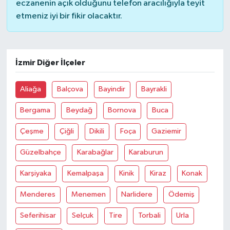
eczanenin açık olduğunu telefon aracılığıyla teyit
etmeniz iyi bir fikir olacaktır.
Bilim, Teknoloji
İzmir Diğer İlçeler
Aliağa
Balçova
Bayindir
Bayrakli
Bergama
Beydağ
Bornova
Buca
Çeşme
Çiğli
Dikili
Foça
Gaziemir
Güzelbahçe
Karabağlar
Karaburun
Karşiyaka
Kemalpaşa
Kinik
Kiraz
Konak
Menderes
Menemen
Narlidere
Ödemiş
Seferihisar
Selçuk
Tire
Torbali
Urla