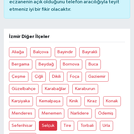
eczanenin açık olduğunu telefon aracılığıyla teyit
etmeniz iyi bir fikir olacaktır.
Bilim, Teknoloji
İzmir Diğer İlçeler
Aliağa
Balçova
Bayindir
Bayrakli
Bergama
Beydağ
Bornova
Buca
Çeşme
Çiğli
Dikili
Foça
Gaziemir
Güzelbahçe
Karabağlar
Karaburun
Karşiyaka
Kemalpaşa
Kinik
Kiraz
Konak
Menderes
Menemen
Narlidere
Ödemiş
Seferihisar
Selçuk
Tire
Torbali
Urla