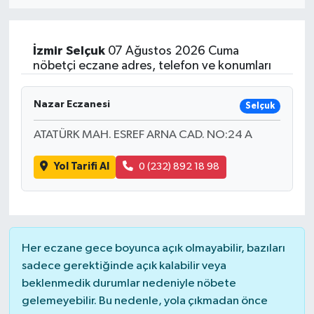
Eğitim
İzmir
Selçuk
07 Ağustos 2026 Cuma
Sağlık
nöbetçi eczane adres, telefon ve konumları
Dünya
Nazar Eczanesi
Selçuk
Magazin
ATATÜRK MAH. ESREF ARNA CAD. NO:24 A
Yol Tarifi Al
0 (232) 892 18 98
Gündem
Kültür & Sanat
Teknoloji
Her eczane gece boyunca açık olmayabilir, bazıları
sadece gerektiğinde açık kalabilir veya
Bilim
beklenmedik durumlar nedeniyle nöbete
gelemeyebilir. Bu nedenle, yola çıkmadan önce
Genel