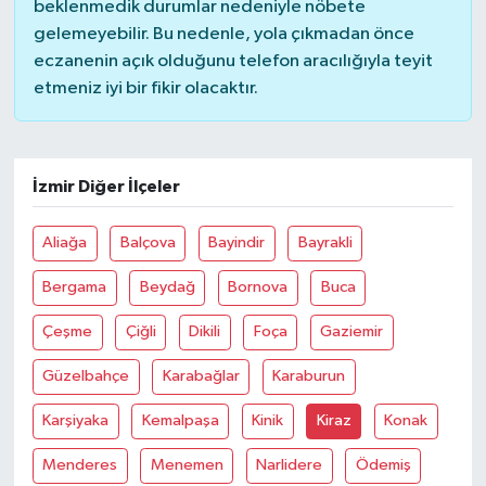
beklenmedik durumlar nedeniyle nöbete
gelemeyebilir. Bu nedenle, yola çıkmadan önce
Bilim, Teknoloji
eczanenin açık olduğunu telefon aracılığıyla teyit
etmeniz iyi bir fikir olacaktır.
İzmir Diğer İlçeler
Aliağa
Balçova
Bayindir
Bayrakli
Bergama
Beydağ
Bornova
Buca
Çeşme
Çiğli
Dikili
Foça
Gaziemir
Güzelbahçe
Karabağlar
Karaburun
Karşiyaka
Kemalpaşa
Kinik
Kiraz
Konak
Menderes
Menemen
Narlidere
Ödemiş