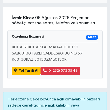
Eğitim
İzmir
Kiraz
06 Ağustos 2026 Perşembe
Sağlık
nöbetçi eczane adres, telefon ve konumları
Dünya
Özyılmaz Eczanesi
Kiraz
Magazin
u0130STu0130KLAL MAHALLEu0130
SABu0130T ARLI CADDESu0130 NO 57
Gündem
Ku0130RAZ u0130ZMu0130R
Yol Tarifi Al
0 (232) 572 35 49
Kültür & Sanat
Teknoloji
Bilim
Her eczane gece boyunca açık olmayabilir, bazıları
sadece gerektiğinde açık kalabilir veya
Genel