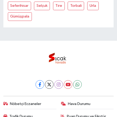
Seferihisar
Selçuk
Tire
Torbali
Urla
Gümüşpala
Nöbetçi Eczaneler
Hava Durumu
Trafik Durumu
Puan Durumu ve Fikstür