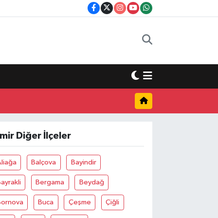
zmir Diğer İlçeler
liağa
Balçova
Bayindir
ayrakli
Bergama
Beydağ
Bornova
Buca
Çeşme
Çiğli