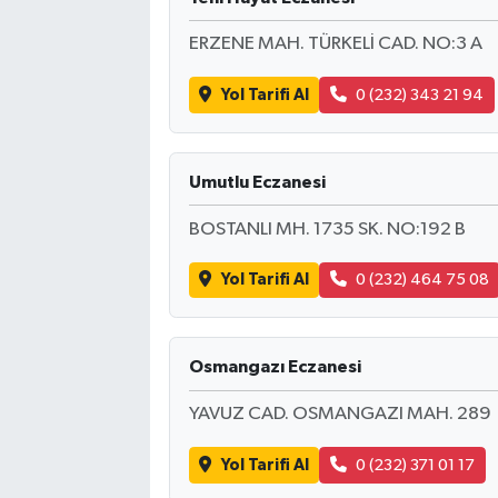
ERZENE MAH. TÜRKELİ CAD. NO:3 A
Bilim, Teknoloji
Yol Tarifi Al
0 (232) 343 21 94
Umutlu Eczanesi
BOSTANLI MH. 1735 SK. NO:192 B
Yol Tarifi Al
0 (232) 464 75 08
Osmangazı Eczanesi
YAVUZ CAD. OSMANGAZI MAH. 289
Yol Tarifi Al
0 (232) 371 01 17