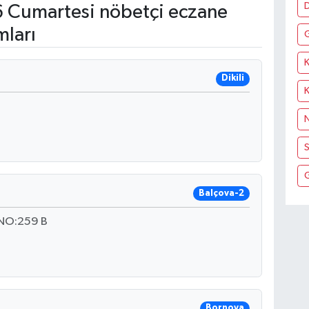
D
 Cumartesi nöbetçi eczane
mları
K
Dikili
N
S
Balçova-2
NO:259 B
Bornova