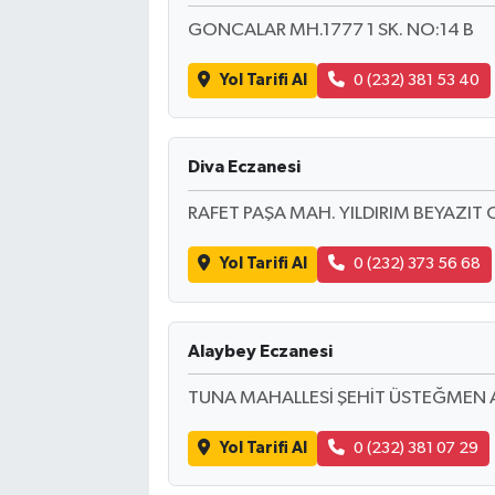
GONCALAR MH.1777 1 SK. NO:14 B
Yol Tarifi Al
0 (232) 381 53 40
Diva Eczanesi
RAFET PAŞA MAH. YILDIRIM BEYAZIT 
Yol Tarifi Al
0 (232) 373 56 68
Alaybey Eczanesi
TUNA MAHALLESİ ŞEHİT ÜSTEĞMEN
Yol Tarifi Al
0 (232) 381 07 29