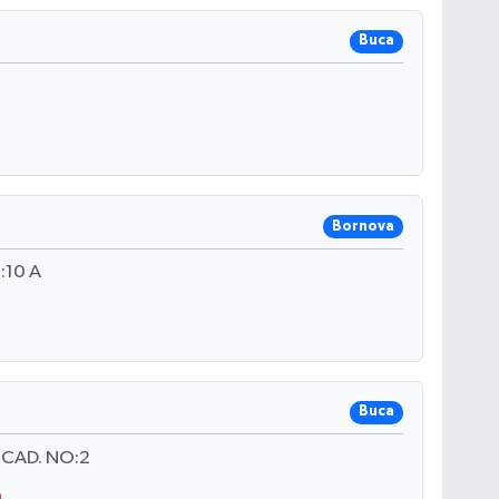
Buca
2
Bornova
:10 A
Buca
CAD. NO:2