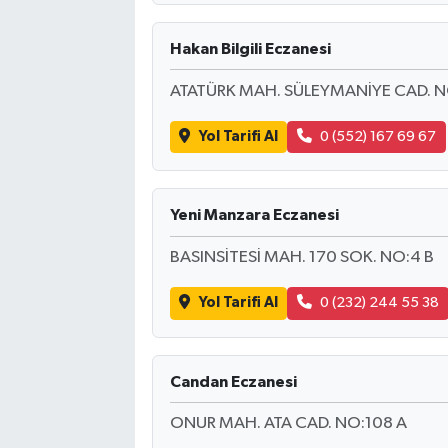
Hakan Bilgili Eczanesi
ATATÜRK MAH. SÜLEYMANİYE CAD. N
Yol Tarifi Al
0 (552) 167 69 67
Yeni Manzara Eczanesi
BASINSİTESİ MAH. 170 SOK. NO:4 B
Yol Tarifi Al
0 (232) 244 55 38
Candan Eczanesi
ONUR MAH. ATA CAD. NO:108 A