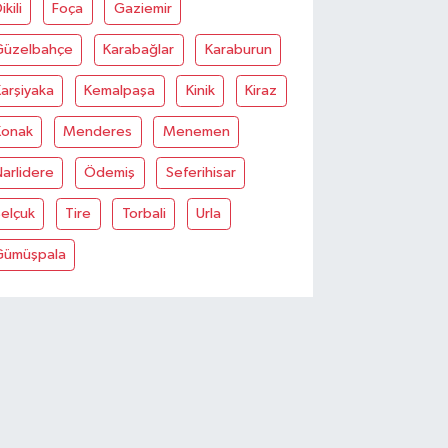
ikili
Foça
Gaziemir
Güzelbahçe
Karabağlar
Karaburun
arşiyaka
Kemalpaşa
Kinik
Kiraz
Konak
Menderes
Menemen
arlidere
Ödemiş
Seferihisar
elçuk
Tire
Torbali
Urla
Gümüşpala