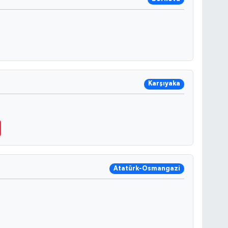
Karşıyaka
Atatürk-Osmangazi