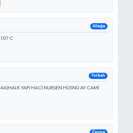
Aliağa
:107 C
Torbalı
4A(HALK YAPI HACI NURŞEN HÜSNÜ AY CAMİ
Çeşme