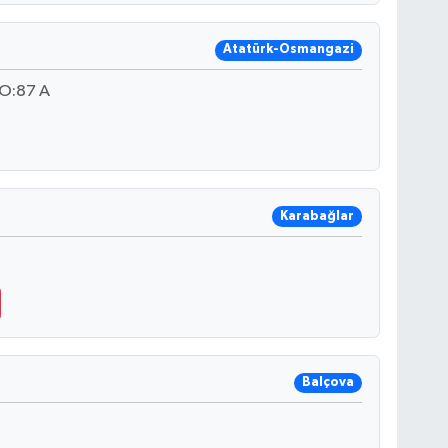
Atatürk-Osmangazi
O:87 A
Karabağlar
Balçova