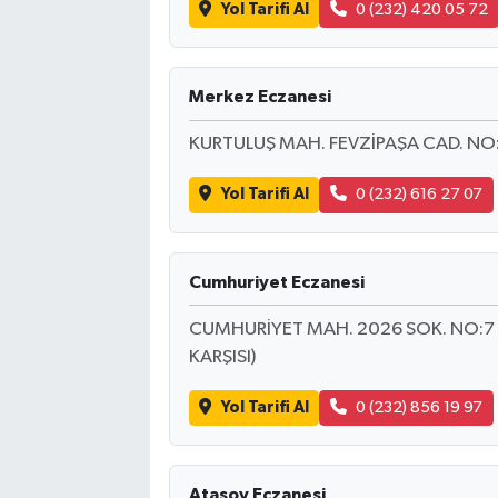
Yol Tarifi Al
0 (232) 420 05 72
Merkez Eczanesi
KURTULUŞ MAH. FEVZİPAŞA CAD. NO
Yol Tarifi Al
0 (232) 616 27 07
Cumhuriyet Eczanesi
CUMHURİYET MAH. 2026 SOK. NO:7 
KARŞISI)
Yol Tarifi Al
0 (232) 856 19 97
Atasoy Eczanesi