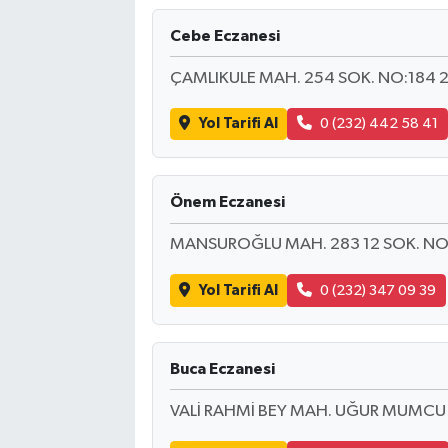
Cebe Eczanesi
ÇAMLIKULE MAH. 254 SOK. NO:184 
Yol Tarifi Al
0 (232) 442 58 41
Önem Eczanesi
MANSUROĞLU MAH. 283 12 SOK. NO
Yol Tarifi Al
0 (232) 347 09 39
Buca Eczanesi
VALİ RAHMİ BEY MAH. UĞUR MUMCU 