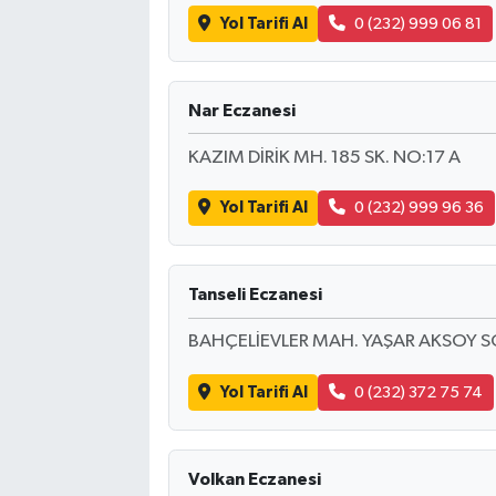
Yol Tarifi Al
0 (232) 999 06 81
Nar Eczanesi
KAZIM DİRİK MH. 185 SK. NO:17 A
Yol Tarifi Al
0 (232) 999 96 36
Tanseli Eczanesi
BAHÇELİEVLER MAH. YAŞAR AKSOY SO
Yol Tarifi Al
0 (232) 372 75 74
Volkan Eczanesi