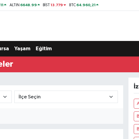
11
6648.99
13.779
64.960,21
ALTIN
BİST
BTC
ursa
Yaşam
Eğitim
eler
İ
A
B