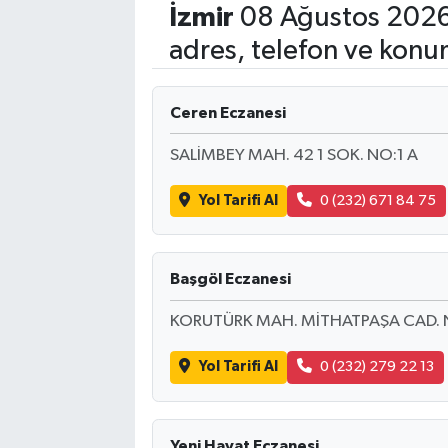
İzmir
08 Ağustos 2026
Eğitim
adres, telefon ve konu
Sağlık
Ceren Eczanesi
Dünya
SALİMBEY MAH. 42 1 SOK. NO:1 A
Magazin
Yol Tarifi Al
0 (232) 671 84 75
Gündem
Başgöl Eczanesi
Kültür & Sanat
KORUTÜRK MAH. MİTHATPAŞA CAD. 
Teknoloji
Yol Tarifi Al
0 (232) 279 22 13
Bilim
Genel
Yeni Hayat Eczanesi