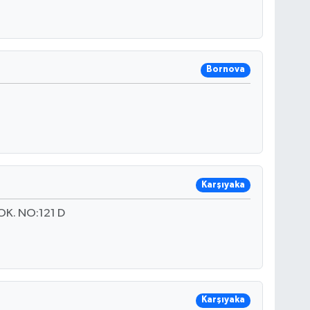
Bornova
Karşıyaka
K. NO:121 D
Karşıyaka