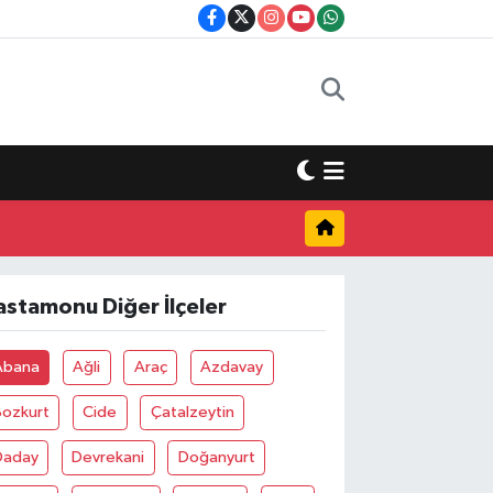
astamonu Diğer İlçeler
Abana
Ağli
Araç
Azdavay
Bozkurt
Cide
Çatalzeytin
Daday
Devrekani
Doğanyurt