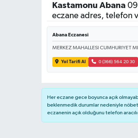
Kastamonu
Abana
09
Eğitim
eczane adres, telefon 
Sağlık
Abana Eczanesi
Dünya
MERKEZ MAHALLESI CUMHURIYET M
Magazin
Yol Tarifi Al
0 (366) 564 20 30
Gündem
Kültür & Sanat
Her eczane gece boyunca açık olmayabili
Teknoloji
beklenmedik durumlar nedeniyle nöbete
eczanenin açık olduğunu telefon aracılığıy
Bilim
Genel