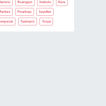
Hanönü
İhsangazi
İnebolu
Küre
Merkez
Pinarbaşi
Seydiler
Şenpazar
Taşköprü
Tosya