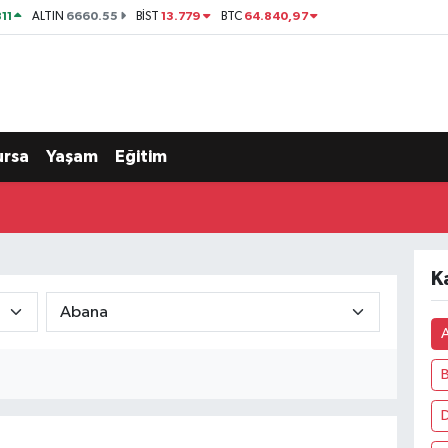
11
6660.55
13.779
64.840,97
ALTIN
BİST
BTC
ursa
Yaşam
Eğitim
K