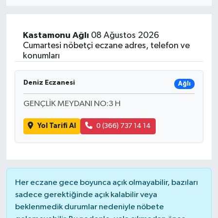
Eğitim
Kastamonu
Ağlı
08 Ağustos 2026
Sağlık
Cumartesi nöbetçi eczane adres, telefon ve
konumları
Dünya
Deniz Eczanesi
Ağlı
Magazin
GENÇLİK MEYDANI NO:3 H
Gündem
Yol Tarifi Al
0 (366) 737 14 14
Kültür & Sanat
Teknoloji
Her eczane gece boyunca açık olmayabilir, bazıları
Bilim
sadece gerektiğinde açık kalabilir veya
beklenmedik durumlar nedeniyle nöbete
Genel