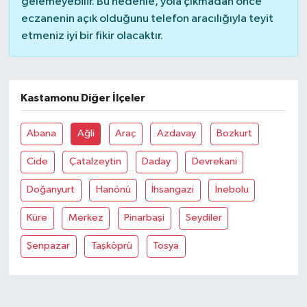
gelemeyebilir. Bu nedenle, yola çıkmadan önce
eczanenin açık olduğunu telefon aracılığıyla teyit
Bilim, Teknoloji
etmeniz iyi bir fikir olacaktır.
Kastamonu Diğer İlçeler
Abana
Ağli
Araç
Azdavay
Bozkurt
Cide
Çatalzeytin
Daday
Devrekani
Doğanyurt
Hanönü
İhsangazi
İnebolu
Küre
Merkez
Pinarbaşi
Seydiler
Şenpazar
Taşköprü
Tosya