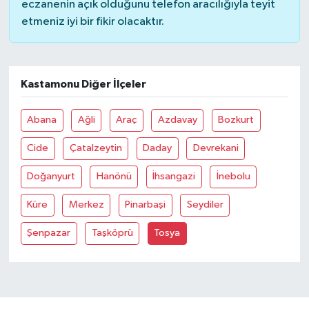
eczanenin açık olduğunu telefon aracılığıyla teyit
etmeniz iyi bir fikir olacaktır.
Bilim, Teknoloji
Kastamonu Diğer İlçeler
Abana
Ağli
Araç
Azdavay
Bozkurt
Cide
Çatalzeytin
Daday
Devrekani
Doğanyurt
Hanönü
İhsangazi
İnebolu
Küre
Merkez
Pinarbaşi
Seydiler
Şenpazar
Taşköprü
Tosya