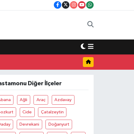
astamonu Diğer İlçeler
Abana
Ağli
Araç
Azdavay
Bozkurt
Cide
Çatalzeytin
Daday
Devrekani
Doğanyurt