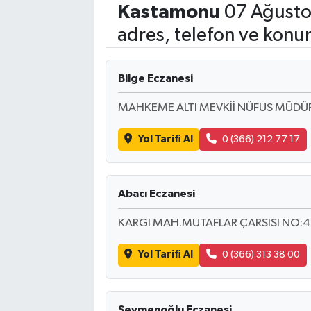
Kastamonu
07 Ağusto
Eğitim
adres, telefon ve konu
Sağlık
Bilge Eczanesi
Dünya
MAHKEME ALTI MEVKİİ NÜFUS MÜDÜR
Magazin
Yol Tarifi Al
0 (366) 212 77 17
Gündem
Abacı Eczanesi
Kültür & Sanat
KARGI MAH.MUTAFLAR ÇARSISI NO:4
Teknoloji
Yol Tarifi Al
0 (366) 313 38 00
Bilim
Genel
Seymenoğlu Eczanesi