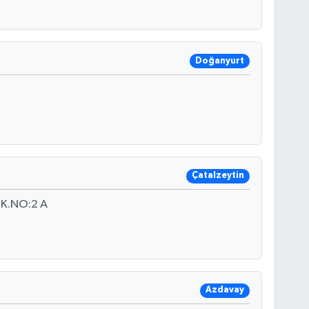
Doğanyurt
Çatalzeytin
K.NO:2 A
Azdavay