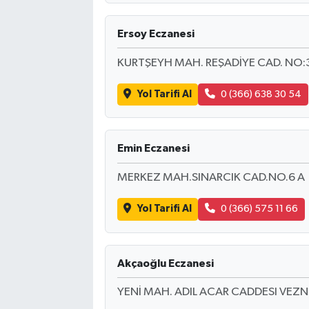
Ersoy Eczanesi
KURTŞEYH MAH. REŞADİYE CAD. NO:
Yol Tarifi Al
0 (366) 638 30 54
Emin Eczanesi
MERKEZ MAH.SINARCIK CAD.NO.6 A
Yol Tarifi Al
0 (366) 575 11 66
Akçaoğlu Eczanesi
YENİ MAH. ADIL ACAR CADDESI VEZ