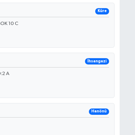
Küre
OK 10 C
İhsangazi
:2 A
Hanönü