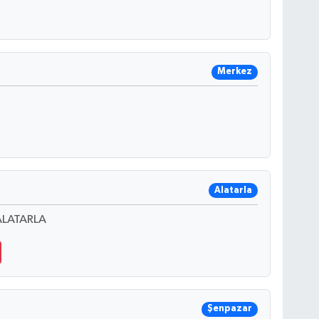
Merkez
Alatarla
LATARLA
Şenpazar