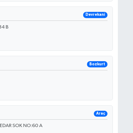
Devrekani
34 B
Bozkurt
Araç
NEDAR SOK NO:60 A