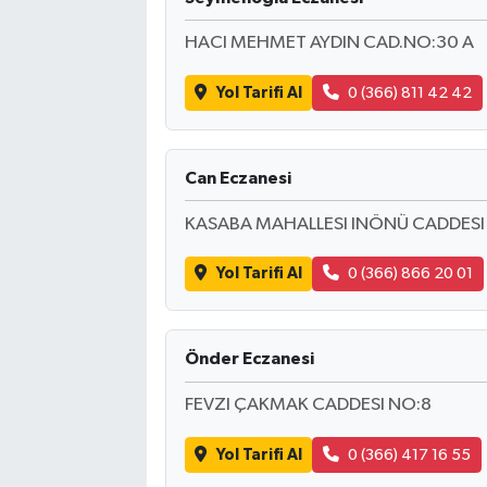
HACI MEHMET AYDIN CAD.NO:30 A
Bilim, Teknoloji
Yol Tarifi Al
0 (366) 811 42 42
Can Eczanesi
KASABA MAHALLESI INÖNÜ CADDESI
Yol Tarifi Al
0 (366) 866 20 01
Önder Eczanesi
FEVZI ÇAKMAK CADDESI NO:8
Yol Tarifi Al
0 (366) 417 16 55