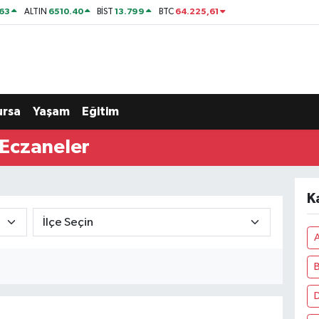
63
6510.40
13.799
64.225,61
ALTIN
BİST
BTC
ursa
Yaşam
Eğitim
Eczaneler
K