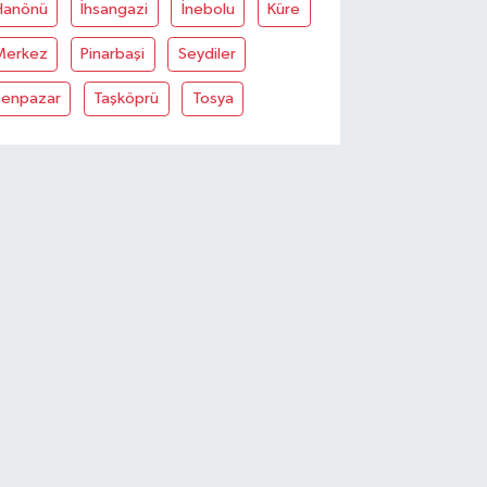
Hanönü
İhsangazi
İnebolu
Küre
Merkez
Pinarbaşi
Seydiler
Şenpazar
Taşköprü
Tosya