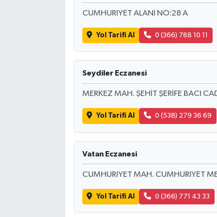
CUMHURIYET ALANI NO:28 A
Yol Tarifi Al
0 (366) 788 10 11
Seydiler Eczanesi
MERKEZ MAH. ŞEHİT ŞERİFE BACI CA
Yol Tarifi Al
0 (538) 279 36 69
Vatan Eczanesi
CUMHURIYET MAH. CUMHURIYET ME
Yol Tarifi Al
0 (366) 771 43 33