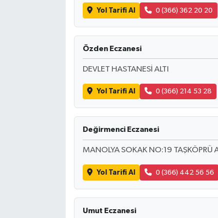
Yol Tarifi Al
0 (366) 362 20 20
Özden Eczanesi
DEVLET HASTANESİ ALTI
Yol Tarifi Al
0 (366) 214 53 28
Değirmenci Eczanesi
MANOLYA SOKAK NO:19 TAŞKÖPRÜ A
Yol Tarifi Al
0 (366) 442 56 56
Umut Eczanesi