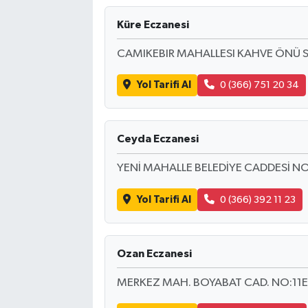
Küre Eczanesi
CAMIKEBIR MAHALLESI KAHVE ÖNÜ S
Yol Tarifi Al
0 (366) 751 20 34
Ceyda Eczanesi
YENİ MAHALLE BELEDİYE CADDESİ NO
Yol Tarifi Al
0 (366) 392 11 23
Ozan Eczanesi
MERKEZ MAH. BOYABAT CAD. NO:11E