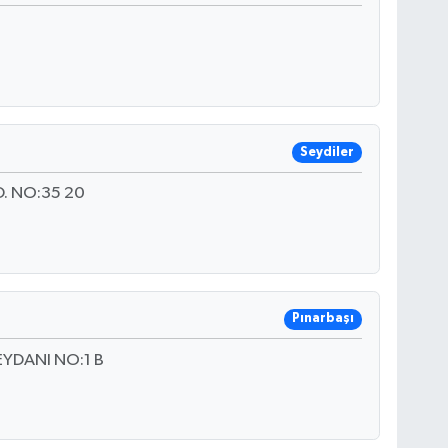
Seydiler
D. NO:35 20
Pınarbaşı
YDANI NO:1 B