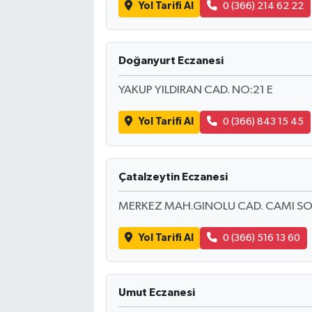
Yol Tarifi Al
0 (366) 214 62 22
Doğanyurt Eczanesi
YAKUP YILDIRAN CAD. NO:21 E
Yol Tarifi Al
0 (366) 843 15 45
Çatalzeytin Eczanesi
MERKEZ MAH.GINOLU CAD. CAMI SO
Yol Tarifi Al
0 (366) 516 13 60
Umut Eczanesi