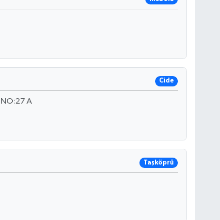
Cide
 NO:27 A
Taşköprü