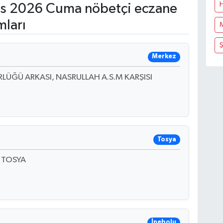
s 2026 Cuma nöbetçi eczane
mları
Merkez
LÜĞÜ ARKASI, NASRULLAH A.S.M KARŞISI
Tosya
 TOSYA
İnebolu