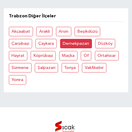
Bilim, Teknoloji
Trabzon Diğer İlçeler
Akçaabat
Arakli
Arsin
Beşikdüzü
Çarşibaşi
Çaykara
Dernekpazari
Düzköy
Hayrat
Köprübaşi
Maçka
Of
Ortahisar
Sürmene
Şalpazari
Tonya
Vakfikebir
Yomra