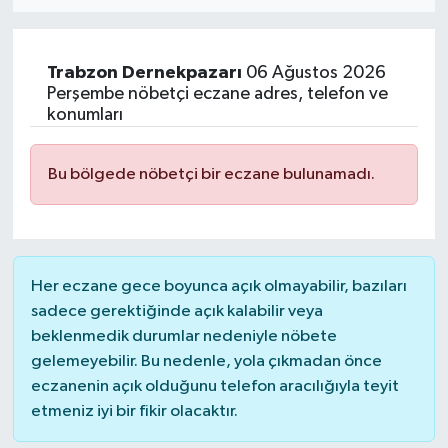
Eğitim
Trabzon
Dernekpazarı
06 Ağustos 2026
Sağlık
Perşembe nöbetçi eczane adres, telefon ve
konumları
Dünya
Bu bölgede nöbetçi bir eczane bulunamadı.
Magazin
Gündem
Her eczane gece boyunca açık olmayabilir, bazıları
Kültür & Sanat
sadece gerektiğinde açık kalabilir veya
beklenmedik durumlar nedeniyle nöbete
Teknoloji
gelemeyebilir. Bu nedenle, yola çıkmadan önce
eczanenin açık olduğunu telefon aracılığıyla teyit
Bilim
etmeniz iyi bir fikir olacaktır.
Genel