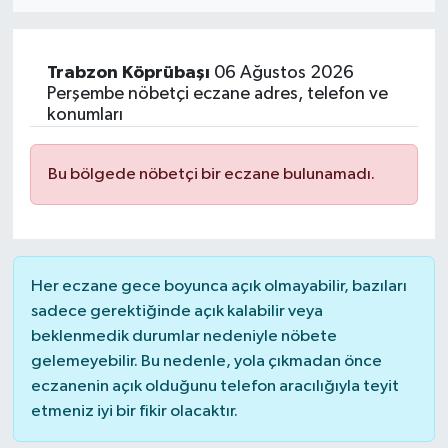
Eğitim
Trabzon
Köprübaşı
06 Ağustos 2026
Sağlık
Perşembe nöbetçi eczane adres, telefon ve
konumları
Dünya
Bu bölgede nöbetçi bir eczane bulunamadı.
Magazin
Gündem
Her eczane gece boyunca açık olmayabilir, bazıları
Kültür & Sanat
sadece gerektiğinde açık kalabilir veya
beklenmedik durumlar nedeniyle nöbete
Teknoloji
gelemeyebilir. Bu nedenle, yola çıkmadan önce
eczanenin açık olduğunu telefon aracılığıyla teyit
Bilim
etmeniz iyi bir fikir olacaktır.
Genel