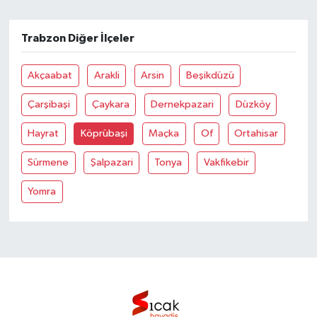
Bilim, Teknoloji
Trabzon Diğer İlçeler
Akçaabat
Arakli
Arsin
Beşikdüzü
Çarşibaşi
Çaykara
Dernekpazari
Düzköy
Hayrat
Köprübaşi
Maçka
Of
Ortahisar
Sürmene
Şalpazari
Tonya
Vakfikebir
Yomra