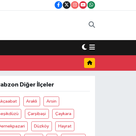
rabzon Diğer İlçeler
Akçaabat
Arakli
Arsin
Beşikdüzü
Çarşibaşi
Çaykara
Dernekpazari
Düzköy
Hayrat