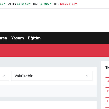
63
6510.40
13.799
64.225,61
ALTIN
BİST
BTC
ursa
Yaşam
Eğitim
T