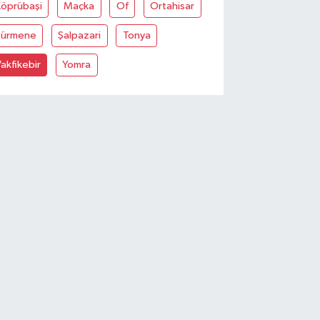
Köprübaşi
Maçka
Of
Ortahisar
Sürmene
Şalpazari
Tonya
akfikebir
Yomra