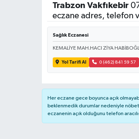
Trabzon
Vakfıkebir
07
Eğitim
eczane adres, telefon 
Sağlık
Sağlık Eczanesi
Dünya
KEMALİYE MAH.HACI ZİYA HABİBOĞL
Magazin
Yol Tarifi Al
0 (462) 841 59 57
Gündem
Kültür & Sanat
Her eczane gece boyunca açık olmayabili
Teknoloji
beklenmedik durumlar nedeniyle nöbete
eczanenin açık olduğunu telefon aracılığıy
Bilim
Genel