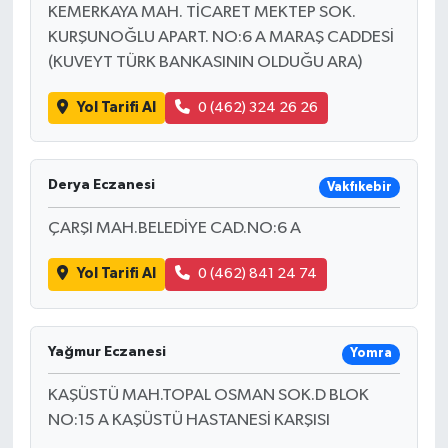
KEMERKAYA MAH. TİCARET MEKTEP SOK.
KURŞUNOĞLU APART. NO:6 A MARAŞ CADDESİ
(KUVEYT TÜRK BANKASININ OLDUĞU ARA)
Yol Tarifi Al
0 (462) 324 26 26
Derya Eczanesi
Vakfıkebir
ÇARŞI MAH.BELEDİYE CAD.NO:6 A
Yol Tarifi Al
0 (462) 841 24 74
Yağmur Eczanesi
Yomra
KAŞÜSTÜ MAH.TOPAL OSMAN SOK.D BLOK
NO:15 A KAŞÜSTÜ HASTANESİ KARŞISI