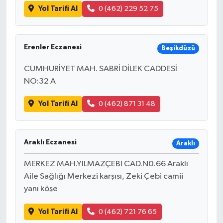
Yol Tarifi Al
0 (462) 229 52 75
Erenler Eczanesi
Beşikdüzü
CUMHURİYET MAH. SABRİ DİLEK CADDESİ
NO:32 A
Yol Tarifi Al
0 (462) 871 31 48
Araklı Eczanesi
Araklı
MERKEZ MAH.YILMAZÇEBI CAD.N0.66 Araklı
Aile Sağlığı Merkezi karşısı, Zeki Çebi camii
yanı köşe
Yol Tarifi Al
0 (462) 721 76 65