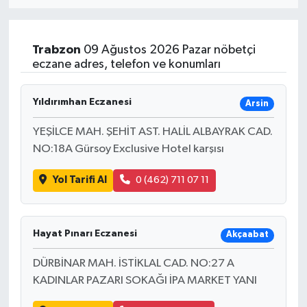
Eğitim
Trabzon
09 Ağustos 2026 Pazar nöbetçi
Sağlık
eczane adres, telefon ve konumları
Dünya
Yıldırımhan Eczanesi
Arsin
Magazin
YEŞİLCE MAH. ŞEHİT AST. HALİL ALBAYRAK CAD.
NO:18A Gürsoy Exclusive Hotel karşısı
Gündem
Yol Tarifi Al
0 (462) 711 07 11
Kültür & Sanat
Teknoloji
Hayat Pınarı Eczanesi
Akçaabat
DÜRBİNAR MAH. İSTİKLAL CAD. NO:27 A
Bilim
KADINLAR PAZARI SOKAĞI İPA MARKET YANI
Genel