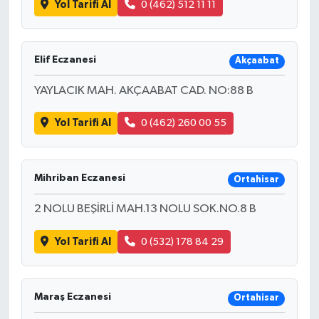
Yol Tarifi Al
0 (462) 512 11 11
Bilim, Teknoloji
Elif Eczanesi
Akçaabat
YAYLACIK MAH. AKÇAABAT CAD. NO:88 B
Yol Tarifi Al
0 (462) 260 00 55
Mihriban Eczanesi
Ortahisar
2 NOLU BEŞİRLİ MAH.13 NOLU SOK.NO.8 B
Yol Tarifi Al
0 (532) 178 84 29
Maraş Eczanesi
Ortahisar