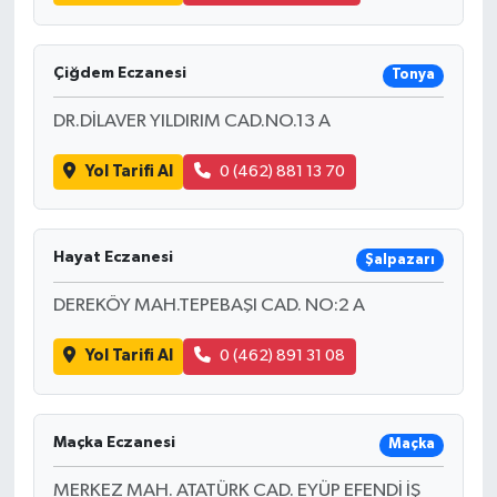
Çiğdem Eczanesi
Tonya
DR.DİLAVER YILDIRIM CAD.NO.13 A
Yol Tarifi Al
0 (462) 881 13 70
Hayat Eczanesi
Şalpazarı
DEREKÖY MAH.TEPEBAŞI CAD. NO:2 A
Yol Tarifi Al
0 (462) 891 31 08
Maçka Eczanesi
Maçka
MERKEZ MAH. ATATÜRK CAD. EYÜP EFENDİ İŞ