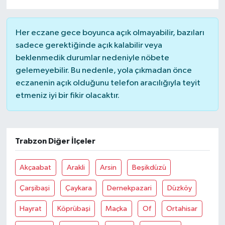
Her eczane gece boyunca açık olmayabilir, bazıları
sadece gerektiğinde açık kalabilir veya
beklenmedik durumlar nedeniyle nöbete
gelemeyebilir. Bu nedenle, yola çıkmadan önce
eczanenin açık olduğunu telefon aracılığıyla teyit
etmeniz iyi bir fikir olacaktır.
Trabzon Diğer İlçeler
Akçaabat
Arakli
Arsin
Beşikdüzü
Çarşibaşi
Çaykara
Dernekpazari
Düzköy
Hayrat
Köprübaşi
Maçka
Of
Ortahisar