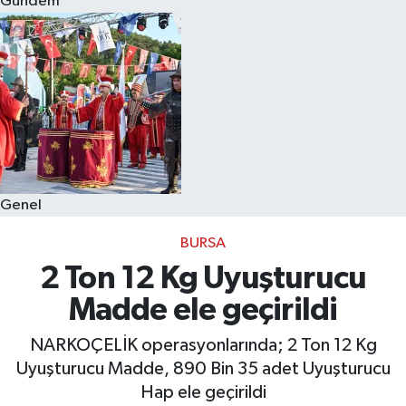
Gündem
Eğitim
Sağlık
Dünya
Magazin
Genel
Gündem
BURSA
Kültür & Sanat
2 Ton 12 Kg Uyuşturucu
Madde ele geçirildi
Teknoloji
NARKOÇELİK operasyonlarında; 2 Ton 12 Kg
Bilim
Uyuşturucu Madde, 890 Bin 35 adet Uyuşturucu
Hap ele geçirildi
Genel