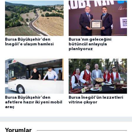
Bursa Büyükşehir'den
Bursa'nın geleceğini
İnegöl'e ulaşım hamlesi
bütüncül anlayışla
planlıyoruz
Bursa Büyükşehir'den
Bursa İnegöl'ün lezzetleri
afetlere hazır iki yeni mobil
vitrine çıkıyor
araç
Yorumlar