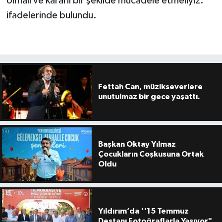
olmalı ve kararlı bir şekilde mücadele etmeliyiz.''
ifadelerinde bulundu.
Fettah Can, müzikseverlere
unutulmaz bir gece yaşattı.
Başkan Oktay Yılmaz
Çocukların Coşkusuna Ortak
Oldu
Yıldırım’da ''15 Temmuz
Destanı Fotoğraflarla Yaşıyor"