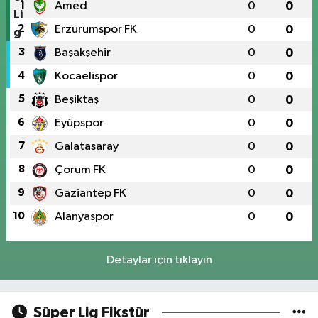
1
Amed
0
0
2
Erzurumspor FK
0
0
3
Başakşehir
0
0
4
Kocaelispor
0
0
5
Beşiktaş
0
0
6
Eyüpspor
0
0
7
Galatasaray
0
0
8
Çorum FK
0
0
9
Gaziantep FK
0
0
10
Alanyaspor
0
0
Detaylar için tıklayın
Süper Lig Fikstür