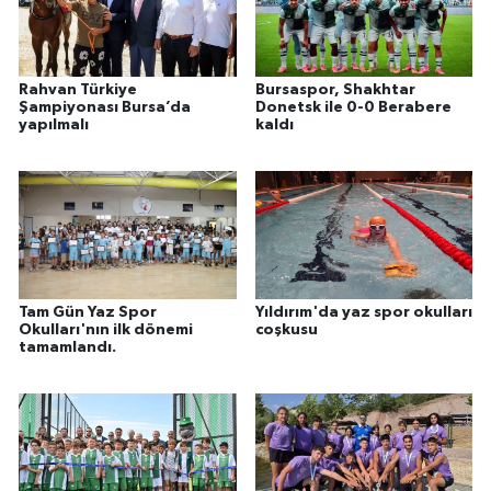
Rahvan Türkiye
Bursaspor, Shakhtar
Şampiyonası Bursa’da
Donetsk ile 0-0 Berabere
yapılmalı
kaldı
Tam Gün Yaz Spor
Yıldırım'da yaz spor okulları
Okulları'nın ilk dönemi
coşkusu
tamamlandı.