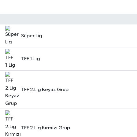
Eğitim
Sağlık
Süper Lig
Dünya
Magazin
TFF 1.Lig
Gündem
Kültür & Sanat
TFF 2.Lig Beyaz Grup
Teknoloji
Bilim
TFF 2.Lig Kırmızı Grup
Genel