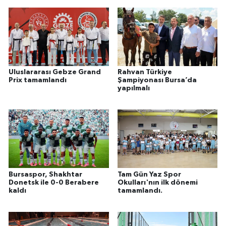
Uluslararası Gebze Grand
Rahvan Türkiye
Prix tamamlandı
Şampiyonası Bursa’da
yapılmalı
Bursaspor, Shakhtar
Tam Gün Yaz Spor
Donetsk ile 0-0 Berabere
Okulları'nın ilk dönemi
kaldı
tamamlandı.