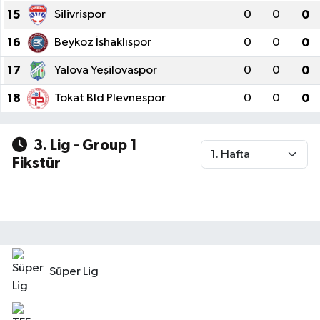
15
Silivrispor
0
0
0
Bilim, Teknoloji
16
Beykoz İshaklıspor
0
0
0
17
Yalova Yeşilovaspor
0
0
0
18
Tokat Bld Plevnespor
0
0
0
3. Lig - Group 1
Fikstür
Süper Lig