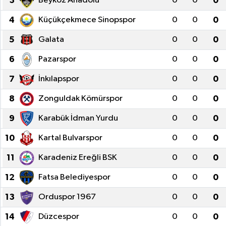
3
Beykoz Anadolu
0
0
0
Eğitim
4
Küçükçekmece Sinopspor
0
0
0
5
Galata
0
0
0
Sağlık
6
Pazarspor
0
0
0
Dünya
7
İnkılapspor
0
0
0
Magazin
8
Zonguldak Kömürspor
0
0
0
9
Karabük İdman Yurdu
0
0
0
Gündem
10
Kartal Bulvarspor
0
0
0
Kültür & Sanat
11
Karadeniz Ereğli BSK
0
0
0
Teknoloji
12
Fatsa Belediyespor
0
0
0
13
Orduspor 1967
0
0
0
Bilim
14
Düzcespor
0
0
0
Genel