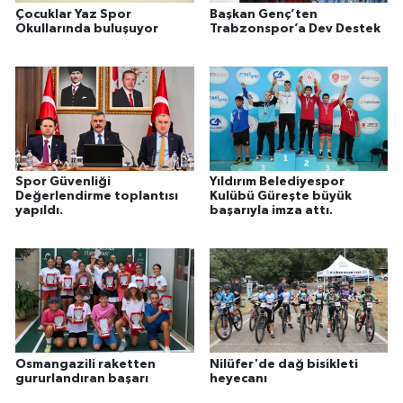
Çocuklar Yaz Spor
Başkan Genç’ten
Okullarında buluşuyor
Trabzonspor’a Dev Destek
Spor Güvenliği
Yıldırım Belediyespor
Değerlendirme toplantısı
Kulübü Güreşte büyük
yapıldı.
başarıyla imza attı.
Osmangazili raketten
Nilüfer'de dağ bisikleti
gururlandıran başarı
heyecanı