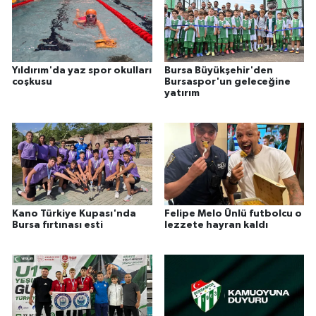
Yıldırım'da yaz spor okulları
Bursa Büyükşehir'den
coşkusu
Bursaspor'un geleceğine
yatırım
Kano Türkiye Kupası'nda
Felipe Melo Ünlü futbolcu o
Bursa fırtınası esti
lezzete hayran kaldı