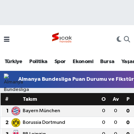
Bursa
Nöbetçi Eczaneler
Yerel
Hava Durumu
Yaşam
Trafik Durumu
Türkiye
Politika
Spor
Ekonomi
Bursa
Yaşa
Siyaset
Süper Lig Puan Durumu ve Fikstür
Almanya Bundesliga Puan Durumu ve Fikstü
Politika
Tüm Manşetler
Spor
Son Dakika Haberleri
#
Takım
O
Av
P
1
Bayern München
0
0
0
Türkiye
Haber Arşivi
2
Borussia Dortmund
0
0
0
Ekonomi