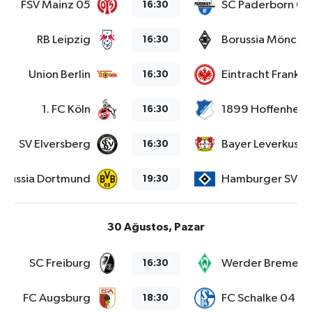
FSV Mainz 05
SC Paderborn 07
16:30
RB Leipzig
Borussia Mönche
16:30
Union Berlin
Eintracht Frankfu
16:30
1. FC Köln
1899 Hoffenheim
16:30
SV Elversberg
Bayer Leverkusen
16:30
orussia Dortmund
Hamburger SV
19:30
30 Ağustos, Pazar
SC Freiburg
Werder Bremen
16:30
FC Augsburg
FC Schalke 04
18:30