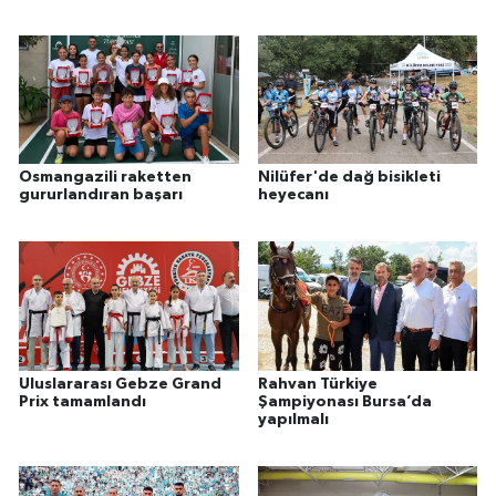
Osmangazili raketten
Nilüfer'de dağ bisikleti
gururlandıran başarı
heyecanı
Uluslararası Gebze Grand
Rahvan Türkiye
Prix tamamlandı
Şampiyonası Bursa’da
yapılmalı