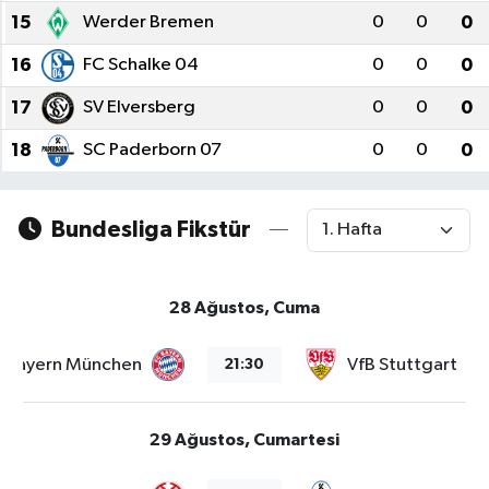
15
Werder Bremen
0
0
0
Bilim, Teknoloji
16
FC Schalke 04
0
0
0
17
SV Elversberg
0
0
0
18
SC Paderborn 07
0
0
0
Bundesliga Fikstür
28 Ağustos, Cuma
Bayern München
VfB Stuttgart
21:30
29 Ağustos, Cumartesi