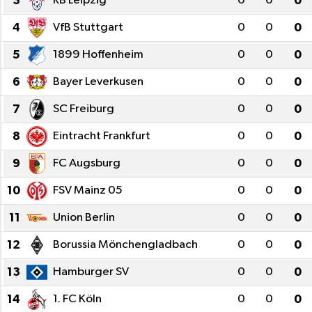
3
RB Leipzig
0
0
0
Eğitim
4
VfB Stuttgart
0
0
0
5
1899 Hoffenheim
0
0
0
Sağlık
6
Bayer Leverkusen
0
0
0
Dünya
7
SC Freiburg
0
0
0
Magazin
8
Eintracht Frankfurt
0
0
0
9
FC Augsburg
0
0
0
Gündem
10
FSV Mainz 05
0
0
0
Kültür & Sanat
11
Union Berlin
0
0
0
Teknoloji
12
Borussia Mönchengladbach
0
0
0
13
Hamburger SV
0
0
0
Bilim
14
1. FC Köln
0
0
0
Genel