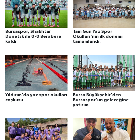
Bursaspor, Shakhtar
Tam Gün Yaz Spor
Donetsk ile 0-0 Berabere
Okulları'nın ilk dönemi
kaldı
tamamlandı.
Yıldırım'da yaz spor okulları
Bursa Büyükşehir'den
coşkusu
Bursaspor'un geleceğine
yatırım