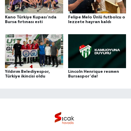
Kano Türkiye Kupası'nda
Felipe Melo Ünlü futbolcu o
Bursa fırtınası esti
lezzete hayran kaldı
Yıldırım Belediyespor,
Lincoln Henrique resmen
Türkiye ikincisi oldu
Bursaspor'da!