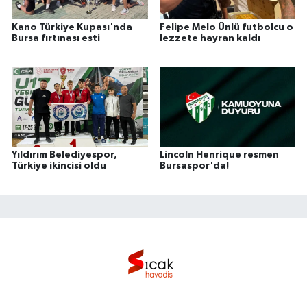
Kano Türkiye Kupası'nda
Felipe Melo Ünlü futbolcu o
Bursa fırtınası esti
lezzete hayran kaldı
Yıldırım Belediyespor,
Lincoln Henrique resmen
Türkiye ikincisi oldu
Bursaspor'da!