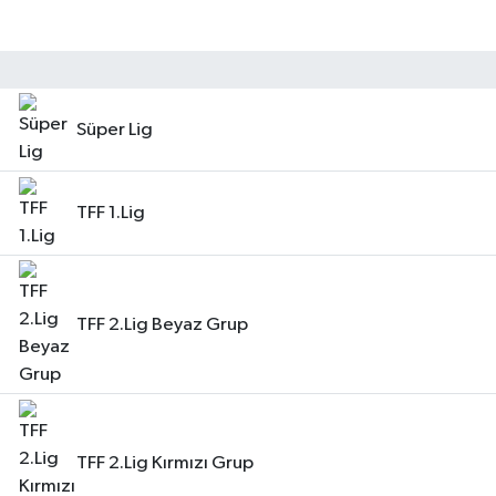
Eğitim
Sağlık
Süper Lig
Dünya
Magazin
TFF 1.Lig
Gündem
Kültür & Sanat
TFF 2.Lig Beyaz Grup
Teknoloji
Bilim
TFF 2.Lig Kırmızı Grup
Genel