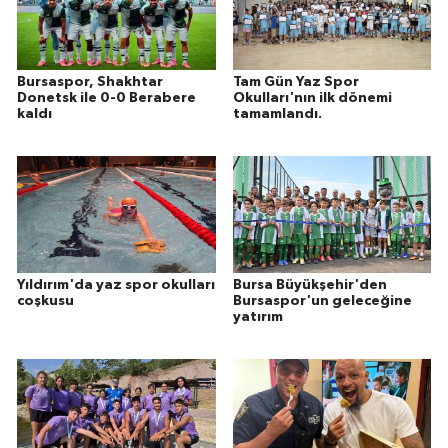
Bursaspor, Shakhtar
Tam Gün Yaz Spor
Donetsk ile 0-0 Berabere
Okulları'nın ilk dönemi
kaldı
tamamlandı.
Yıldırım'da yaz spor okulları
Bursa Büyükşehir'den
coşkusu
Bursaspor'un geleceğine
yatırım