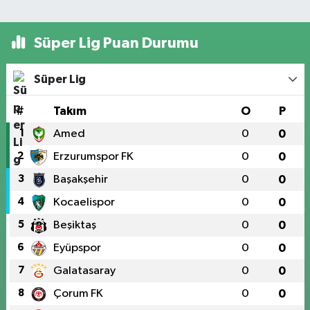
Süper Lig Puan Durumu
Süper Lig
#
Takım
O
P
1
Amed
0
0
2
Erzurumspor FK
0
0
3
Başakşehir
0
0
4
Kocaelispor
0
0
5
Beşiktaş
0
0
6
Eyüpspor
0
0
7
Galatasaray
0
0
8
Çorum FK
0
0