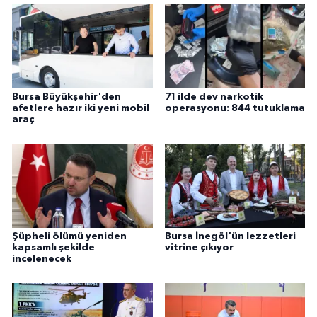
Bursa Büyükşehir'den
71 ilde dev narkotik
afetlere hazır iki yeni mobil
operasyonu: 844 tutuklama
araç
Şüpheli ölümü yeniden
Bursa İnegöl'ün lezzetleri
kapsamlı şekilde
vitrine çıkıyor
incelenecek