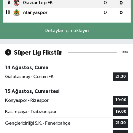
9
Gaziantep FK
0
0
10
Alanyaspor
0
0
Detaylar için tıklayın
Süper Lig Fikstür
14 Ağustos, Cuma
Galatasaray - Çorum FK
21:30
15 Ağustos, Cumartesi
Konyaspor - Rizespor
19:00
Kasımpaşa - Trabzonspor
19:00
Gençlerbirliği S.K. - Fenerbahçe
21:30