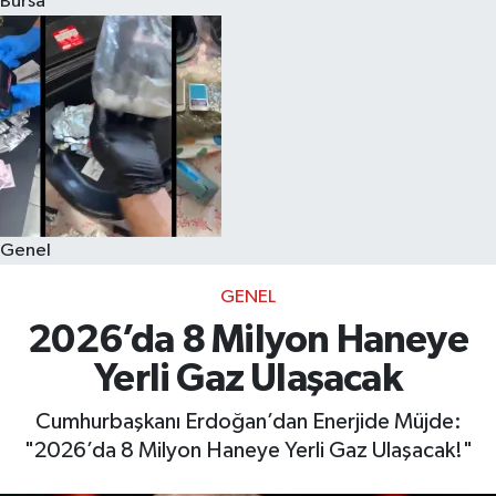
Bursa
Eğitim
Sağlık
Dünya
Magazin
Genel
Gündem
GENEL
Kültür & Sanat
2026’da 8 Milyon Haneye
Yerli Gaz Ulaşacak
Teknoloji
Cumhurbaşkanı Erdoğan’dan Enerjide Müjde:
Bilim
"2026’da 8 Milyon Haneye Yerli Gaz Ulaşacak!"
Genel