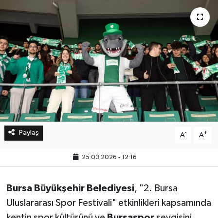
Bilim, Teknoloji
Paylaş
-
+
A
A
25.03.2026 - 12:16
Bursa Büyükşehir Belediyesi
, "2. Bursa
Uluslararası Spor Festivali" etkinlikleri kapsamında
kentin spor kültürünü ve
Bursaspor
sevgisini