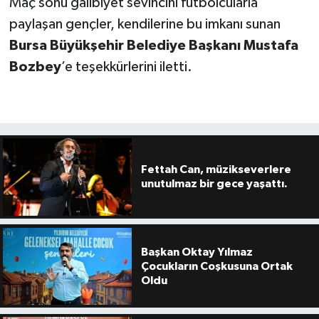
Maç sonu galibiyet sevincini futbolcularla
paylaşan gençler, kendilerine bu imkanı sunan
Bursa Büyükşehir Belediye Başkanı Mustafa
Bozbey
’e teşekkürlerini iletti.
Fettah Can, müzikseverlere
unutulmaz bir gece yaşattı.
Başkan Oktay Yılmaz
Çocukların Coşkusuna Ortak
Oldu