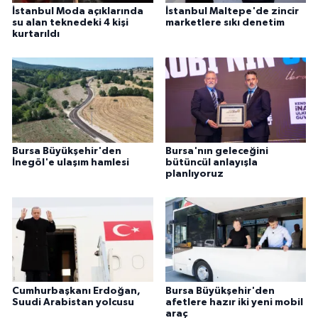
İstanbul Moda açıklarında
İstanbul Maltepe'de zincir
su alan teknedeki 4 kişi
marketlere sıkı denetim
kurtarıldı
Bursa Büyükşehir'den
Bursa'nın geleceğini
İnegöl'e ulaşım hamlesi
bütüncül anlayışla
planlıyoruz
Cumhurbaşkanı Erdoğan,
Bursa Büyükşehir'den
Suudi Arabistan yolcusu
afetlere hazır iki yeni mobil
araç