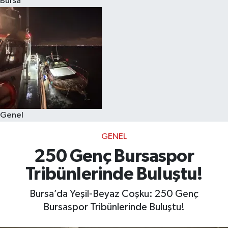
Bursa
Eğitim
Sağlık
Dünya
Magazin
Genel
Gündem
GENEL
Kültür & Sanat
250 Genç Bursaspor
Tribünlerinde Buluştu!
Teknoloji
Bursa’da Yeşil-Beyaz Coşku: 250 Genç
Bilim
Bursaspor Tribünlerinde Buluştu!
Genel