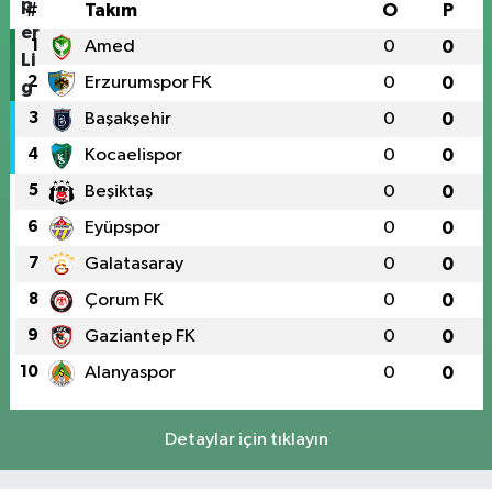
#
Takım
O
P
1
Amed
0
0
2
Erzurumspor FK
0
0
3
Başakşehir
0
0
4
Kocaelispor
0
0
5
Beşiktaş
0
0
6
Eyüpspor
0
0
7
Galatasaray
0
0
8
Çorum FK
0
0
9
Gaziantep FK
0
0
10
Alanyaspor
0
0
Detaylar için tıklayın