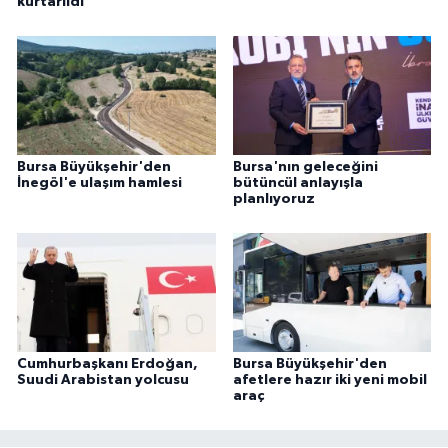
kurtarıldı
Bursa Büyükşehir'den
Bursa'nın geleceğini
İnegöl'e ulaşım hamlesi
bütüncül anlayışla
planlıyoruz
Cumhurbaşkanı Erdoğan,
Bursa Büyükşehir'den
Suudi Arabistan yolcusu
afetlere hazır iki yeni mobil
araç