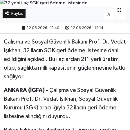
Bilim, Teknoloji
Paylaş
-
+
A
A
12.06.2026 - 11:40
12.06.2026 - 12:14
Çalışma ve Sosyal Güvenlik Bakanı Prof. Dr. Vedat
Işıkhan, 32 ilacın SGK geri ödeme listesine dahil
edildiğini açıkladı. Bu ilaçlardan 21'i yerli üretim
olup, sağlıkta milli kapasitenin güçlenmesine katkı
sağlıyor.
ANKARA (İGFA) -
Çalışma ve Sosyal Güvenlik
Bakanı Prof. Dr. Vedat Işıkhan, Sosyal Güvenlik
Kurumu (SGK) aracılığıyla 32 ilacın geri ödeme
listesine alındığını duyurdu.
Bakan Işıkhan, bu ilaçlardan 21'inin yerli üretim