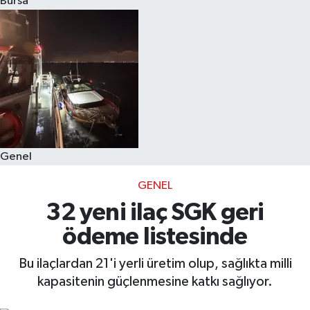
Bursa
Eğitim
Sağlık
Dünya
Magazin
Genel
Gündem
GENEL
Kültür & Sanat
32 yeni ilaç SGK geri
ödeme listesinde
Teknoloji
Bu ilaçlardan 21'i yerli üretim olup, sağlıkta milli
Bilim
kapasitenin güçlenmesine katkı sağlıyor.
Genel