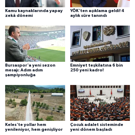
Kamu kaynaklarında yapay
YÖK'ten açıklama geldi! 4
zekâ dönemi
aylık süre tanındı
Bursaspor'a yeni sezon
Emniyet teşkilatına 6 bin
mesajı: Adım adım
250 yeni kadro!
şampiyonluğa
Keles'te yollar hem
Çocuk adalet sisteminde
yenileniyor, hem genişliyor
yeni dönem başladı