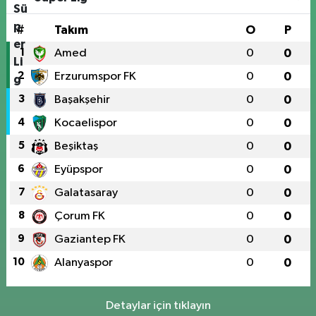
#
Takım
O
P
1
Amed
0
0
2
Erzurumspor FK
0
0
3
Başakşehir
0
0
4
Kocaelispor
0
0
5
Beşiktaş
0
0
6
Eyüpspor
0
0
7
Galatasaray
0
0
8
Çorum FK
0
0
9
Gaziantep FK
0
0
10
Alanyaspor
0
0
Detaylar için tıklayın