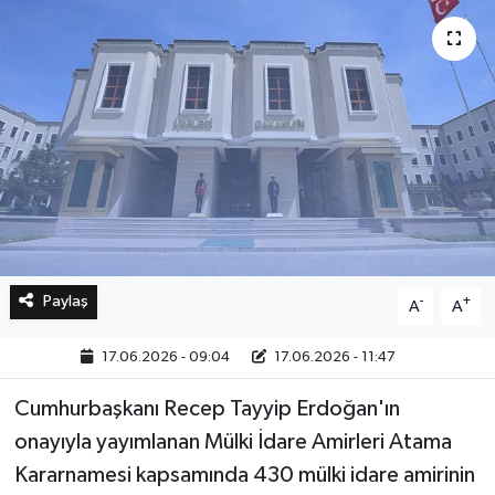
Bilim, Teknoloji
Paylaş
-
+
A
A
17.06.2026 - 09:04
17.06.2026 - 11:47
Cumhurbaşkanı Recep Tayyip Erdoğan'ın
onayıyla yayımlanan Mülki İdare Amirleri Atama
Kararnamesi kapsamında 430 mülki idare amirinin