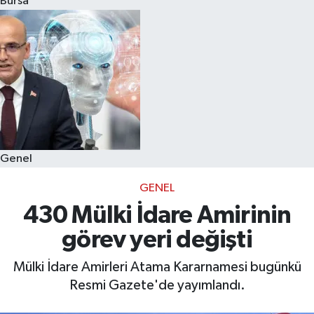
Bursa
Eğitim
Sağlık
Dünya
Magazin
Genel
Gündem
GENEL
Kültür & Sanat
430 Mülki İdare Amirinin
görev yeri değişti
Teknoloji
Mülki İdare Amirleri Atama Kararnamesi bugünkü
Bilim
Resmi Gazete'de yayımlandı.
Genel