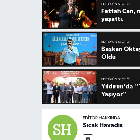
EDITÖRÜN SEÇTIĞI
Fettah Can, 
yaşattı.
EDITÖRÜN SEÇTIĞI
Başkan Oktay
Oldu
EDITÖRÜN SEÇTIĞI
Yıldırım’da 
Yaşıyor"
EDITÖR HAKKINDA
Sıcak Havadis