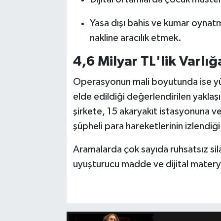
Yasa dışı bahis ve kumar oynatm
nakline aracılık etmek.
4,6 Milyar TL'lik Varl
Operasyonun mali boyutunda ise yük
elde edildiği değerlendirilen yaklaş
şirkete, 15 akaryakıt istasyonuna v
şüpheli para hareketlerinin izlendiğ
Aramalarda çok sayıda ruhsatsız sil
uyuşturucu madde ve dijital materyal