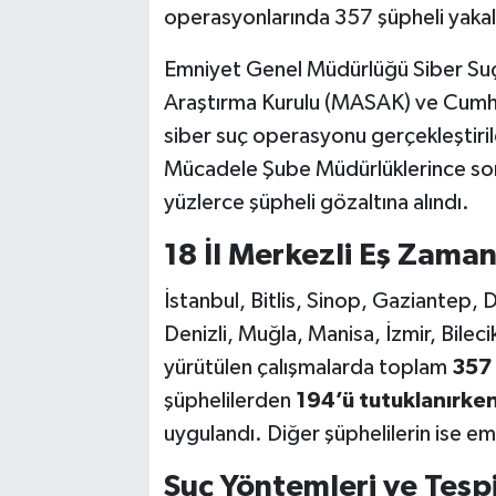
operasyonlarında 357 şüpheli yakalan
Bilim, Teknoloji
Emniyet Genel Müdürlüğü Siber Suçl
Araştırma Kurulu (MASAK) ve Cumhur
siber suç operasyonu gerçekleştirild
Mücadele Şube Müdürlüklerince so
yüzlerce şüpheli gözaltına alındı.
18 İl Merkezli Eş Zama
İstanbul, Bitlis, Sinop, Gaziantep, 
Denizli, Muğla, Manisa, İzmir, Bile
yürütülen çalışmalarda toplam
357 
şüphelilerden
194’ü tutuklanırke
uygulandı. Diğer şüphelilerin ise emn
Suç Yöntemleri ve Tespi