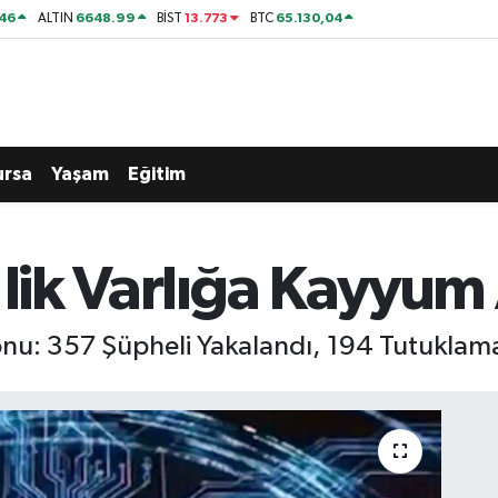
46
6648.99
13.773
65.130,04
ALTIN
BİST
BTC
ursa
Yaşam
Eğitim
'lik Varlığa Kayyum
onu: 357 Şüpheli Yakalandı, 194 Tutuklam