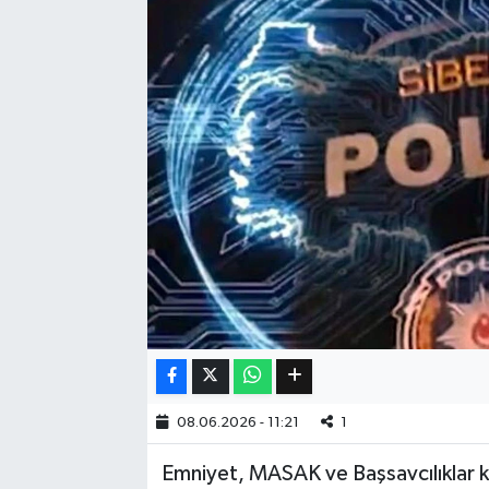
Eğitim
Sağlık
Dünya
Magazin
Gündem
Kültür & Sanat
Teknoloji
08.06.2026 - 11:21
1
Bilim
Emniyet, MASAK ve Başsavcılıklar k
Genel