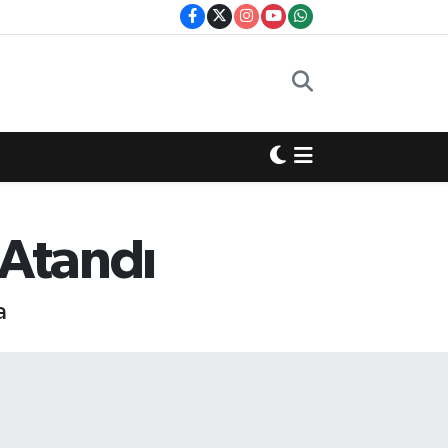
 Atandı
a