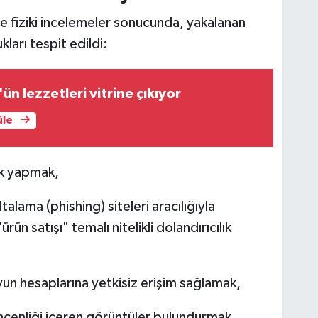
ve fiziki incelemeler sonucunda, yakalanan
kları tespit edildi:
ün lezzetleri vitrine çıkıyor
üle
ik yapmak,
alama (phishing) siteleri aracılığıyla
ün satışı" temalı nitelikli dolandırıcılık
yun hesaplarına yetkisiz erişim sağlamak,
hcenliği içeren görüntüler bulundurmak,