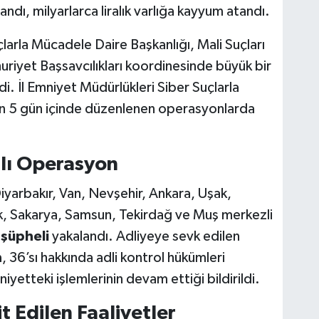
dı, milyarlarca liralık varlığa kayyum atandı.
arla Mücadele Daire Başkanlığı, Mali Suçları
iyet Başsavcılıkları koordinesinde büyük bir
i. İl Emniyet Müdürlükleri Siber Suçlarla
n 5 gün içinde düzenlenen operasyonlarda
nlı Operasyon
Diyarbakır, Van, Nevşehir, Ankara, Uşak,
cik, Sakarya, Samsun, Tekirdağ ve Muş merkezli
şüpheli
yakalandı. Adliyeye sevk edilen
n
, 36’sı hakkında adli kontrol hükümleri
iyetteki işlemlerinin devam ettiği bildirildi.
t Edilen Faaliyetler