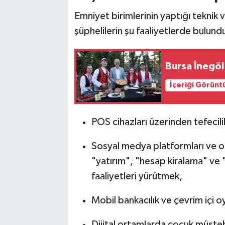
Emniyet birimlerinin yaptığı teknik 
şüphelilerin şu faaliyetlerde bulundu
Bursa İnegöl'
İçeriği Görünt
POS cihazları üzerinden tefecil
Sosyal medya platformları ve olt
"yatırım", "hesap kiralama" ve "ür
faaliyetleri yürütmek,
Mobil bankacılık ve çevrim içi o
Dijital ortamlarda çocuk müste