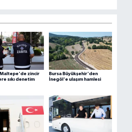
 Maltepe'de zincir
Bursa Büyükşehir'den
re sıkı denetim
İnegöl'e ulaşım hamlesi