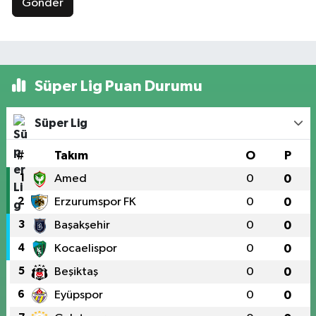
Gönder
Süper Lig Puan Durumu
Süper Lig
#
Takım
O
P
1
Amed
0
0
2
Erzurumspor FK
0
0
3
Başakşehir
0
0
4
Kocaelispor
0
0
5
Beşiktaş
0
0
6
Eyüpspor
0
0