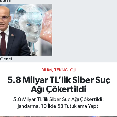
Bursa
Eğitim
Sağlık
Dünya
Magazin
Genel
Gündem
BILIM, TEKNOLOJI
Kültür & Sanat
5.8 Milyar TL’lik Siber Suç
Ağı Çökertildi
Teknoloji
5.8 Milyar TL’lik Siber Suç Ağı Çökertildi:
Bilim
Jandarma, 10 İlde 53 Tutuklama Yaptı
Genel