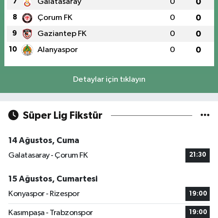
7
Galatasaray
0
0
8
Çorum FK
0
0
9
Gaziantep FK
0
0
10
Alanyaspor
0
0
Detaylar için tıklayın
Süper Lig Fikstür
14 Ağustos, Cuma
Galatasaray - Çorum FK
21:30
15 Ağustos, Cumartesi
Konyaspor - Rizespor
19:00
Kasımpaşa - Trabzonspor
19:00