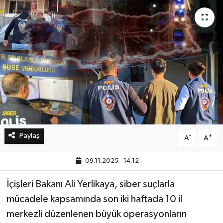
Bilim, Teknoloji
Paylaş
-
+
A
A
09.11.2025 - 14:12
İçişleri Bakanı Ali Yerlikaya, siber suçlarla
mücadele kapsamında son iki haftada 10 il
merkezli düzenlenen büyük operasyonların