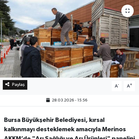
Bilim, Teknoloji
Paylaş
-
+
A
A
28.03.2026 - 15:56
Bursa Büyükşehir Belediyesi, kırsal
kalkınmayı desteklemek amacıyla Merinos
AKKM’de "Arı Sağlığı ve Arı Ürünleri" panelini