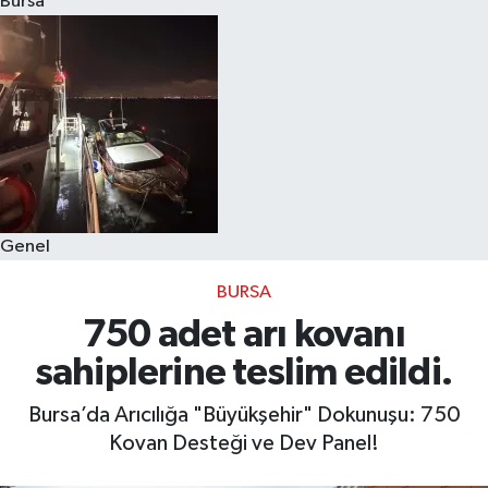
Bursa
Eğitim
Sağlık
Dünya
Magazin
Genel
Gündem
BURSA
Kültür & Sanat
750 adet arı kovanı
sahiplerine teslim edildi.
Teknoloji
Bursa’da Arıcılığa "Büyükşehir" Dokunuşu: 750
Bilim
Kovan Desteği ve Dev Panel!
Genel