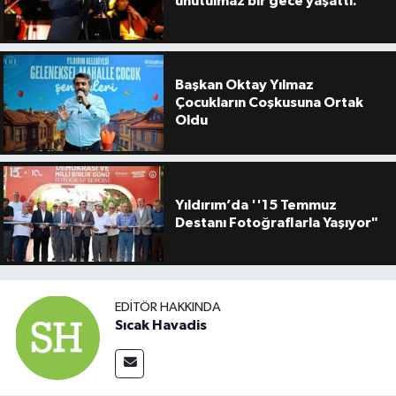
unutulmaz bir gece yaşattı.
Başkan Oktay Yılmaz
Çocukların Coşkusuna Ortak
Oldu
Yıldırım’da ''15 Temmuz
Destanı Fotoğraflarla Yaşıyor"
EDITÖR HAKKINDA
Sıcak Havadis