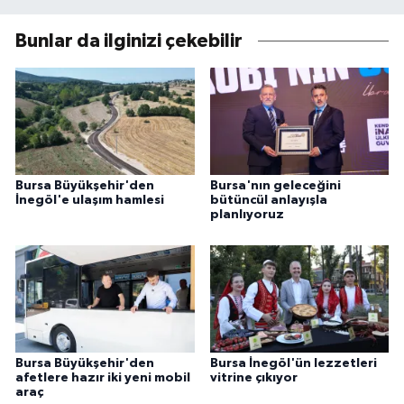
Bunlar da ilginizi çekebilir
Bursa Büyükşehir'den
Bursa'nın geleceğini
İnegöl'e ulaşım hamlesi
bütüncül anlayışla
planlıyoruz
Bursa Büyükşehir'den
Bursa İnegöl'ün lezzetleri
afetlere hazır iki yeni mobil
vitrine çıkıyor
araç