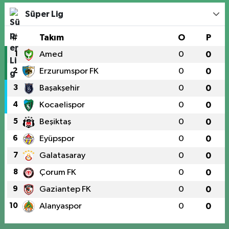
Süper Lig
#
Takım
O
P
1
Amed
0
0
2
Erzurumspor FK
0
0
3
Başakşehir
0
0
4
Kocaelispor
0
0
5
Beşiktaş
0
0
6
Eyüpspor
0
0
7
Galatasaray
0
0
8
Çorum FK
0
0
9
Gaziantep FK
0
0
10
Alanyaspor
0
0