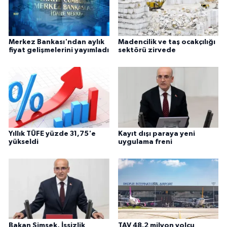
Merkez Bankası'ndan aylık
Madencilik ve taş ocakçılığı
fiyat gelişmelerini yayımladı
sektörü zirvede
Yıllık TÜFE yüzde 31,75'e
Kayıt dışı paraya yeni
yükseldi
uygulama freni
Bakan Şimşek, İşsizlik
TAV 48.2 milyon yolcu