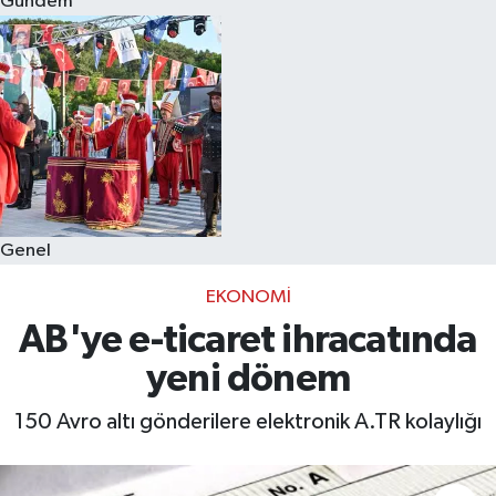
Gündem
Eğitim
Sağlık
Dünya
Magazin
Genel
Gündem
EKONOMI
Kültür & Sanat
AB'ye e-ticaret ihracatında
yeni dönem
Teknoloji
150 Avro altı gönderilere elektronik A.TR kolaylığı
Bilim
Genel