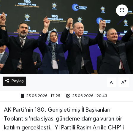
Bilim, Teknoloji
Paylaş
-
+
A
A
25.06.2026 - 17:25
25.06.2026 - 20:43
AK Parti'nin 180. Genişletilmiş İl Başkanları
Toplantısı'nda siyasi gündeme damga vuran bir
katılım gerçekleşti. İYİ Partili Rasim Arı ile CHP'li