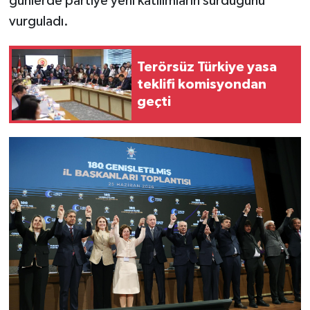
günlerde partiye yeni katılımların sürdüğünü
vurguladı.
Terörsüz Türkiye yasa
teklifi komisyondan
geçti