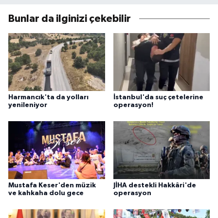
Bunlar da ilginizi çekebilir
Harmancık'ta da yolları
İstanbul'da suç çetelerine
yenileniyor
operasyon!
Mustafa Keser'den müzik
JİHA destekli Hakkâri'de
ve kahkaha dolu gece
operasyon