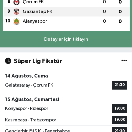
8
Çorum FK
0
0
9
Gaziantep FK
0
0
10
Alanyaspor
0
0
Detaylar için tıklayın
Süper Lig Fikstür
14 Ağustos, Cuma
Galatasaray - Çorum FK
21:30
15 Ağustos, Cumartesi
Konyaspor - Rizespor
19:00
Kasımpaşa - Trabzonspor
19:00
Gençlerbirliği S.K. - Fenerbahçe
21:30