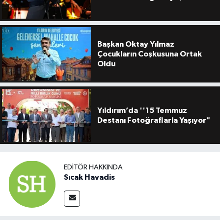
Başkan Oktay Yılmaz
Çocukların Coşkusuna Ortak
Oldu
Yıldırım’da ''15 Temmuz
Destanı Fotoğraflarla Yaşıyor"
EDITÖR HAKKINDA
Sıcak Havadis