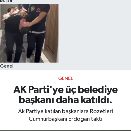
Bursa
Eğitim
Sağlık
Dünya
Magazin
Genel
Gündem
GENEL
Kültür & Sanat
AK Parti'ye üç belediye
başkanı daha katıldı.
Teknoloji
Ak Partiye katılan başkanlara Rozetleri
Bilim
Cumhurbaşkanı Erdoğan taktı
Genel