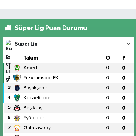
Süper Lig Puan Durumu
Süper Lig
#
Takım
O
P
1
Amed
0
0
2
Erzurumspor FK
0
0
3
Başakşehir
0
0
4
Kocaelispor
0
0
5
Beşiktaş
0
0
6
Eyüpspor
0
0
7
Galatasaray
0
0