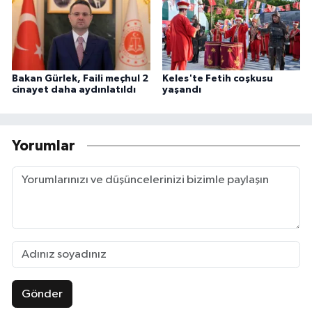
Bakan Gürlek, Faili meçhul 2
Keles'te Fetih coşkusu
cinayet daha aydınlatıldı
yaşandı
Yorumlar
Gönder