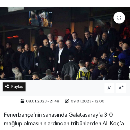
Bilim, Teknoloji
Paylaş
-
+
A
A
08.01.2023 - 21:48
09.01.2023 - 12:00
Fenerbahçe’nin sahasında Galatasaray’a 3-0
mağlup olmasının ardından tribünlerden Ali Koç’a