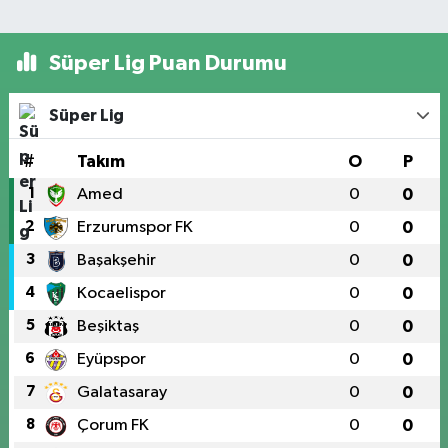
Süper Lig Puan Durumu
Süper Lig
#
Takım
O
P
1
Amed
0
0
2
Erzurumspor FK
0
0
3
Başakşehir
0
0
4
Kocaelispor
0
0
5
Beşiktaş
0
0
6
Eyüpspor
0
0
7
Galatasaray
0
0
8
Çorum FK
0
0