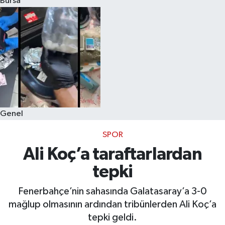
Bursa
Eğitim
Sağlık
Dünya
Magazin
Genel
Gündem
SPOR
Kültür & Sanat
Ali Koç’a taraftarlardan
tepki
Teknoloji
Fenerbahçe’nin sahasında Galatasaray’a 3-0
Bilim
mağlup olmasının ardından tribünlerden Ali Koç’a
tepki geldi.
Genel