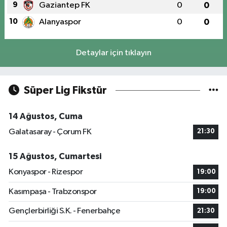
9
Gaziantep FK
0
0
10
Alanyaspor
0
0
Detaylar için tıklayın
Süper Lig Fikstür
14 Ağustos, Cuma
Galatasaray - Çorum FK
21:30
15 Ağustos, Cumartesi
Konyaspor - Rizespor
19:00
Kasımpaşa - Trabzonspor
19:00
Gençlerbirliği S.K. - Fenerbahçe
21:30