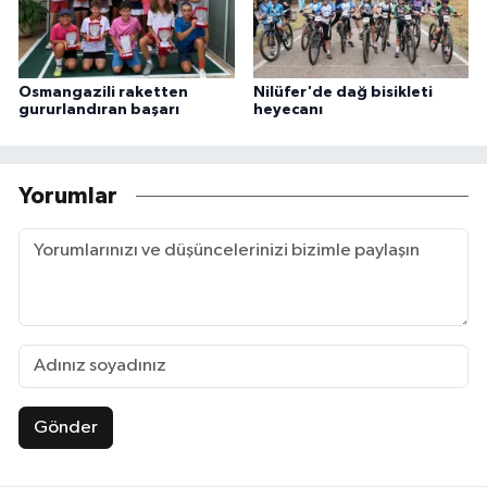
Osmangazili raketten
Nilüfer'de dağ bisikleti
gururlandıran başarı
heyecanı
Yorumlar
Gönder