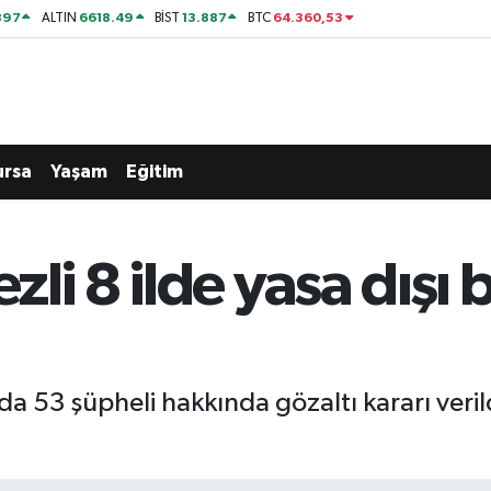
897
6618.49
13.887
64.360,53
ALTIN
BİST
BTC
ursa
Yaşam
Eğitim
li 8 ilde yasa dışı 
 53 şüpheli hakkında gözaltı kararı verild