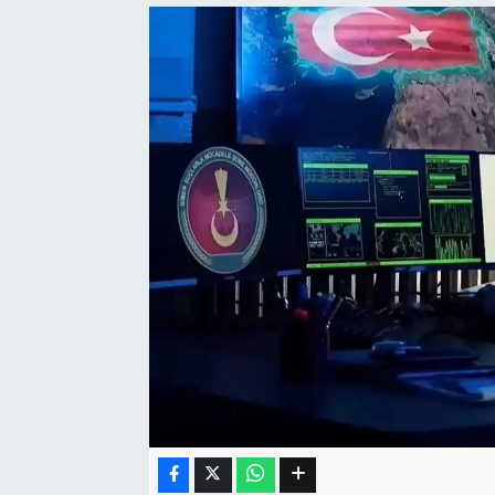
Eğitim
Sağlık
Dünya
Magazin
Gündem
Kültür & Sanat
Teknoloji
Bilim
Genel