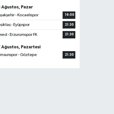
6 Ağustos, Pazar
şakşehir - Kocaelispor
19:00
şiktaş - Eyüpspor
21:30
ed - Erzurumspor FK
21:30
7 Ağustos, Pazartesi
msunspor - Göztepe
21:30