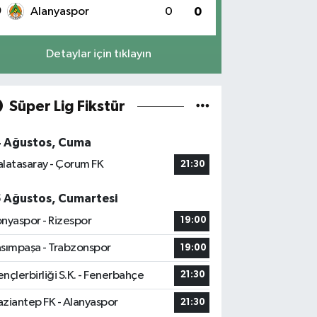
0
Alanyaspor
0
0
Detaylar için tıklayın
Süper Lig Fikstür
4 Ağustos, Cuma
latasaray - Çorum FK
21:30
5 Ağustos, Cumartesi
nyaspor - Rizespor
19:00
sımpaşa - Trabzonspor
19:00
nçlerbirliği S.K. - Fenerbahçe
21:30
ziantep FK - Alanyaspor
21:30