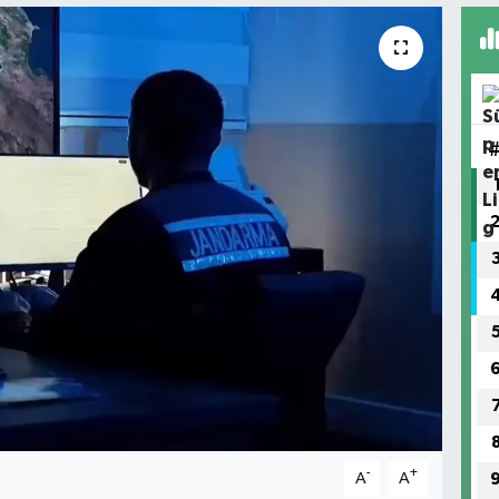
-
+
A
A