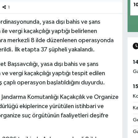
1
1
rdinasyonunda, yasa dışı bahis ve şans
le vergi kaçakçılığı yaptığı belirlenen
ara merkezli 8 ilde düzenlenen operasyonda
rildi. İlk etapta 37 şüpheli yakalandı.
1
 Başsavcılığı, yasa dışı bahis ve şans
Ga
ve vergi kaçakçılığı yaptığı tespit edilen
 çaplı operasyon başlatıldığını duyurdu.
1
Ko
l Jandarma Komutanlığı Kaçakçılık ve Organize
lüğü ekiplerince yürütülen istihbari ve
Ka
organize suç örgütünün faaliyetleri deşifre
Ge
Ga