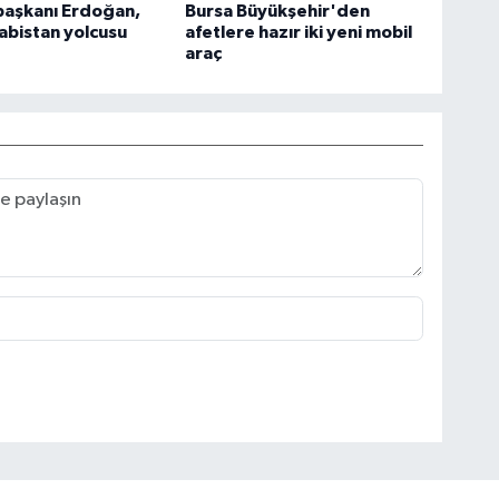
aşkanı Erdoğan,
Bursa Büyükşehir'den
abistan yolcusu
afetlere hazır iki yeni mobil
araç