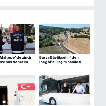
 Maltepe'de zincir
Bursa Büyükşehir'den
re sıkı denetim
İnegöl'e ulaşım hamlesi