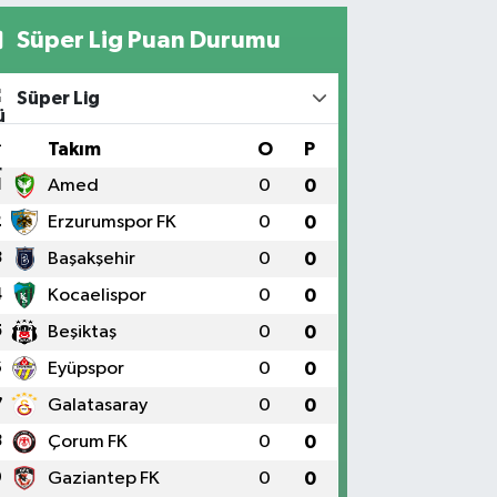
Süper Lig Puan Durumu
Süper Lig
#
Takım
O
P
1
Amed
0
0
2
Erzurumspor FK
0
0
3
Başakşehir
0
0
4
Kocaelispor
0
0
5
Beşiktaş
0
0
6
Eyüpspor
0
0
7
Galatasaray
0
0
8
Çorum FK
0
0
9
Gaziantep FK
0
0