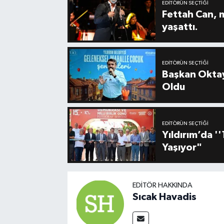
EDITÖRÜN SEÇTIĞI
Fettah Can, 
yaşattı.
EDITÖRÜN SEÇTIĞI
Başkan Oktay
Oldu
EDITÖRÜN SEÇTIĞI
Yıldırım’da 
Yaşıyor"
EDITÖR HAKKINDA
Sıcak Havadis