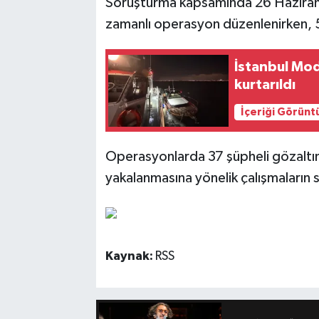
Soruşturma kapsamında 26 Haziran 
zamanlı operasyon düzenlenirken, 53 
İstanbul Mod
kurtarıldı
İçeriği Görünt
Operasyonlarda 37 şüpheli gözaltına 
yakalanmasına yönelik çalışmaların s
Kaynak:
RSS