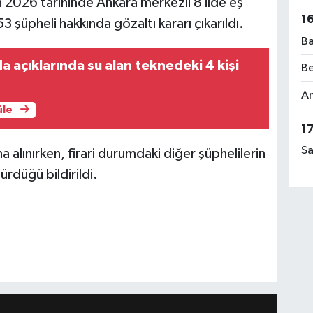
2026 tarihinde Ankara merkezli 8 ilde eş
1
şüpheli hakkında gözaltı kararı çıkarıldı.
Ba
a açıklarında su alan teknedeki 4 kişi
Be
Am
üle
1
Sa
alınırken, firari durumdaki diğer şüphelilerin
ürdüğü bildirildi.