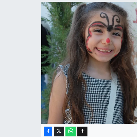
Eğitim
Sağlık
Dünya
Magazin
Gündem
Kültür & Sanat
Teknoloji
Bilim
Genel