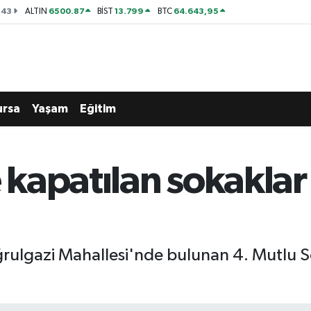
143
6500.87
13.799
64.643,95
ALTIN
BİST
BTC
ursa
Yaşam
Eğitim
 kapatılan sokaklar 
uğrulgazi Mahallesi'nde bulunan 4. Mutlu 