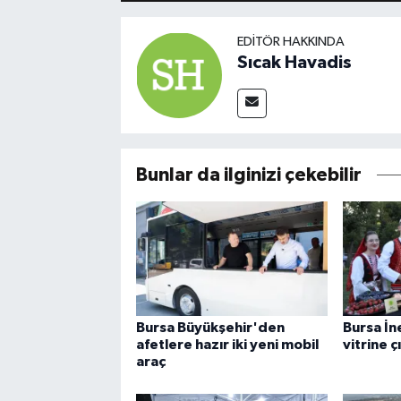
EDITÖR HAKKINDA
Sıcak Havadis
Bunlar da ilginizi çekebilir
Bursa Büyükşehir'den
Bursa İn
afetlere hazır iki yeni mobil
vitrine ç
araç