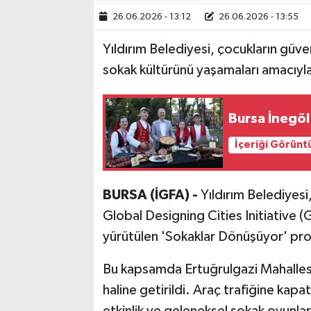
26.06.2026 - 13:12
26.06.2026 - 13:55
Bilim, Teknoloji
Yıldırım Belediyesi, çocukların güve
sokak kültürünü yaşamaları amacıyla
Bursa İnegöl'
İçeriği Görünt
BURSA (İGFA) -
Yıldırım Belediyesi
Global Designing Cities Initiative (Gl
yürütülen 'Sokaklar Dönüşüyor' pro
Bu kapsamda Ertuğrulgazi Mahalles
haline getirildi. Araç trafiğine kap