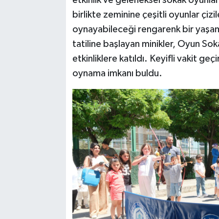
etkinlik ve geleneksel sokak oyunla
birlikte zeminine çeşitli oyunlar çi
oynayabileceği rengarenk bir yaşam 
tatiline başlayan minikler, Oyun Sok
etkinliklere katıldı. Keyifli vakit g
oynama imkanı buldu.