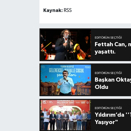
Kaynak:
RSS
EDITÖRÜN SEÇTIĞI
Fettah Can, 
yaşattı.
EDITÖRÜN SEÇTIĞI
Başkan Oktay
Oldu
EDITÖRÜN SEÇTIĞI
Yıldırım’da 
Yaşıyor"