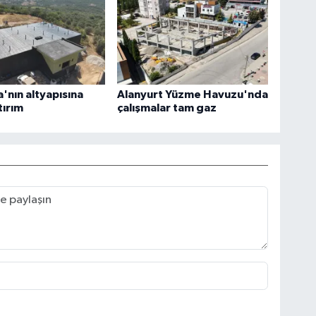
nın altyapısına
Alanyurt Yüzme Havuzu'nda
tırım
çalışmalar tam gaz