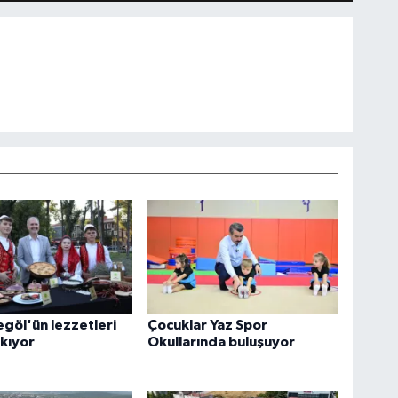
egöl'ün lezzetleri
Çocuklar Yaz Spor
ıkıyor
Okullarında buluşuyor