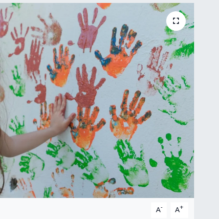
-
+
A
A