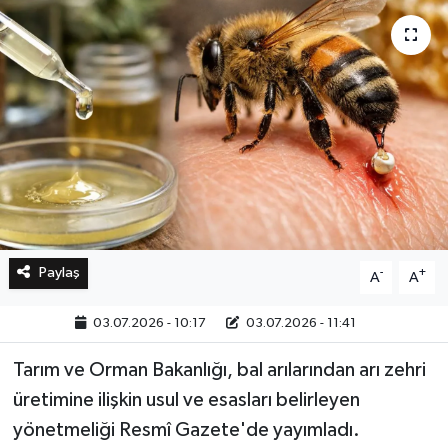
Bilim, Teknoloji
Paylaş
-
+
A
A
03.07.2026 - 10:17
03.07.2026 - 11:41
Tarım ve Orman Bakanlığı, bal arılarından arı zehri
üretimine ilişkin usul ve esasları belirleyen
yönetmeliği Resmî Gazete'de yayımladı.