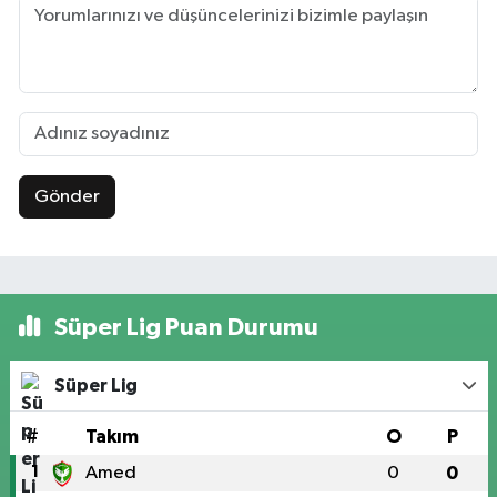
Gönder
Süper Lig Puan Durumu
Süper Lig
#
Takım
O
P
1
Amed
0
0