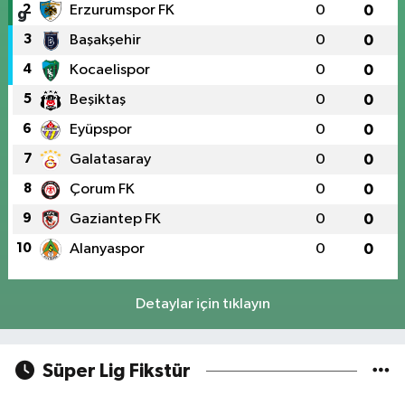
2
Erzurumspor FK
0
0
3
Başakşehir
0
0
4
Kocaelispor
0
0
5
Beşiktaş
0
0
6
Eyüpspor
0
0
7
Galatasaray
0
0
8
Çorum FK
0
0
9
Gaziantep FK
0
0
10
Alanyaspor
0
0
Detaylar için tıklayın
Süper Lig Fikstür