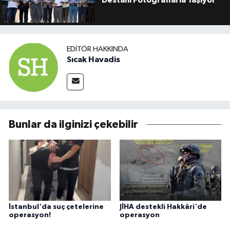
Destanı Fotoğraflarla Yaşıyor"
EDITÖR HAKKINDA
Sıcak Havadis
Bunlar da ilginizi çekebilir
İstanbul'da suç çetelerine
JİHA destekli Hakkâri'de
operasyon!
operasyon