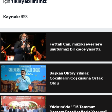
için
tıklayabilirsiniz
Kaynak:
RSS
Fettah Can, müzikseverlere
unutulmaz bir gece yaşattı.
Başkan Oktay Yılmaz
Çocukların Coşkusuna Ortak
Oldu
Yıldırım’da ''15 Temmuz