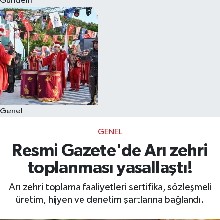
Gündem
Eğitim
Sağlık
Dünya
Magazin
Genel
Gündem
GENEL
Kültür & Sanat
Resmi Gazete'de Arı zehri
toplanması yasallaştı!
Teknoloji
Arı zehri toplama faaliyetleri sertifika, sözleşmeli
Bilim
üretim, hijyen ve denetim şartlarına bağlandı.
Genel