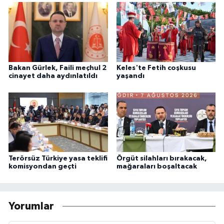
Bakan Gürlek, Faili meçhul 2
Keles'te Fetih coşkusu
cinayet daha aydınlatıldı
yaşandı
Terörsüz Türkiye yasa teklifi
Örgüt silahları bırakacak,
komisyondan geçti
mağaraları boşaltacak
Yorumlar