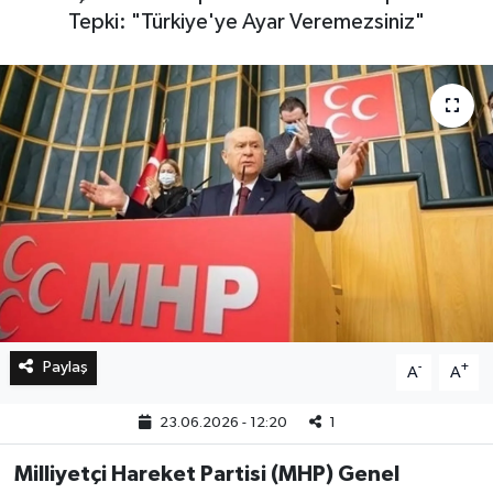
Tepki: "Türkiye'ye Ayar Veremezsiniz"
Bilim, Teknoloji
Paylaş
-
+
A
A
23.06.2026 - 12:20
1
Milliyetçi Hareket Partisi (MHP) Genel