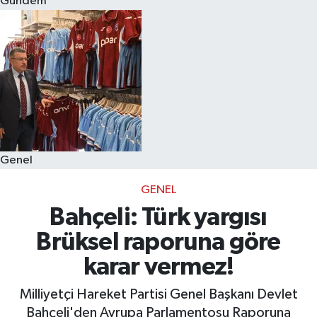
Gündem
Eğitim
Sağlık
Dünya
Magazin
Genel
Gündem
GENEL
Kültür & Sanat
Bahçeli: Türk yargısı
Brüksel raporuna göre
Teknoloji
karar vermez!
Bilim
Milliyetçi Hareket Partisi Genel Başkanı Devlet
Bahçeli'den Avrupa Parlamentosu Raporuna
Genel