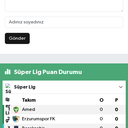
Gönder
Süper Lig Puan Durumu
Süper Lig
#
Takım
O
P
1
Amed
0
0
2
Erzurumspor FK
0
0