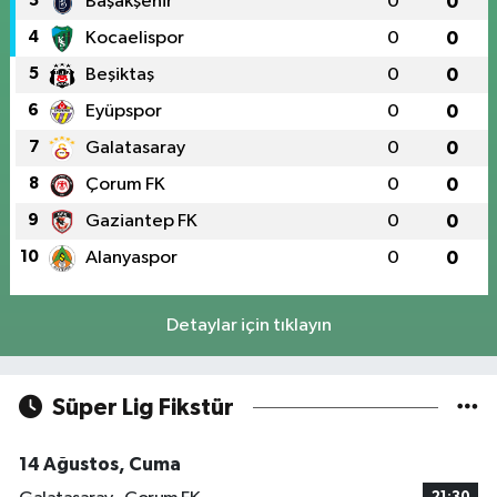
3
Başakşehir
0
0
4
Kocaelispor
0
0
5
Beşiktaş
0
0
6
Eyüpspor
0
0
7
Galatasaray
0
0
8
Çorum FK
0
0
9
Gaziantep FK
0
0
10
Alanyaspor
0
0
Detaylar için tıklayın
Süper Lig Fikstür
14 Ağustos, Cuma