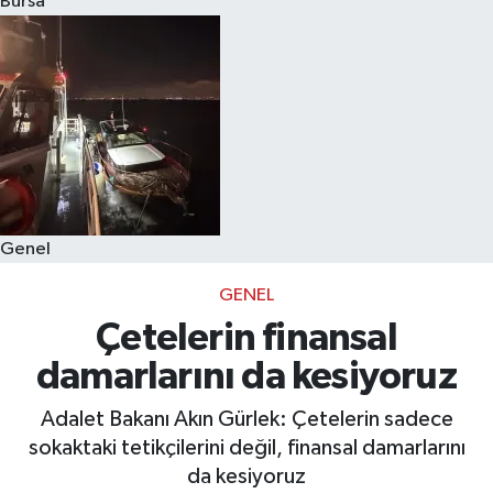
Bursa
Eğitim
Sağlık
Dünya
Magazin
Genel
Gündem
GENEL
Kültür & Sanat
Çetelerin finansal
damarlarını da kesiyoruz
Teknoloji
Adalet Bakanı Akın Gürlek: Çetelerin sadece
Bilim
sokaktaki tetikçilerini değil, finansal damarlarını
da kesiyoruz
Genel