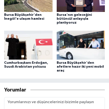
Bursa Büyükşehir'den
Bursa'nın geleceğini
İnegöl'e ulaşım hamlesi
bütüncül anlayışla
planlıyoruz
Cumhurbaşkanı Erdoğan,
Bursa Büyükşehir'den
Suudi Arabistan yolcusu
afetlere hazır iki yeni mobil
araç
Yorumlar