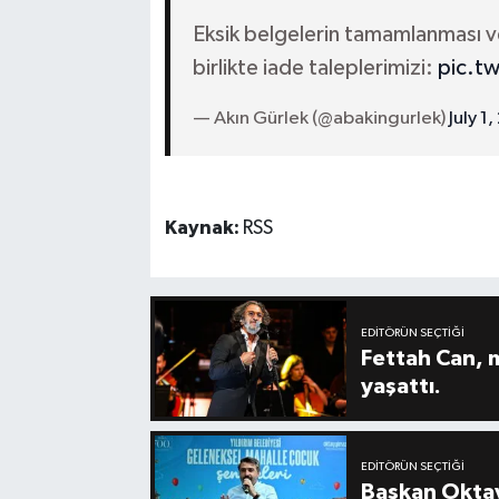
Eksik belgelerin tamamlanması ve 
birlikte iade taleplerimizi:
pic.t
— Akın Gürlek (@abakingurlek)
July 1
Kaynak:
RSS
EDITÖRÜN SEÇTIĞI
Fettah Can, 
yaşattı.
EDITÖRÜN SEÇTIĞI
Başkan Oktay