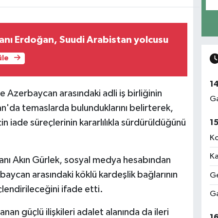
nı Erdoğan, Suudi Arabistan yolcusu
üle
1
e Azerbaycan arasındaki adli iş birliğinin
Ga
n'da temaslarda bulunduklarını belirterek,
çin iade süreçlerinin kararlılıkla sürdürüldüğünü
1
Ko
Ka
nı Akın Gürlek, sosyal medya hesabından
baycan arasındaki köklü kardeşlik bağlarının
Ge
çlendirileceğini ifade etti.
Ga
anan güçlü ilişkileri adalet alanında da ileri
1