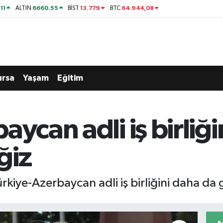
11
6660.55
13.779
64.944,08
ALTIN
BİST
BTC
ursa
Yaşam
Eğitim
aycan adli iş birliğ
ğiz
rkiye-Azerbaycan adli iş birliğini daha da