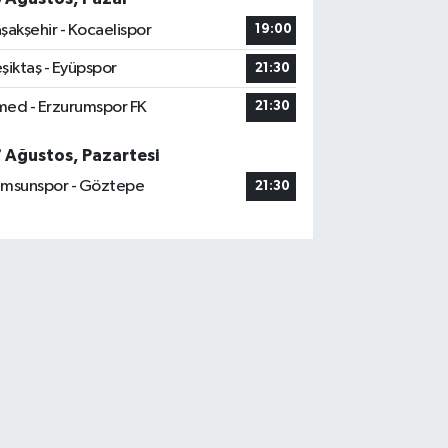
şakşehir - Kocaelispor
19:00
şiktaş - Eyüpspor
21:30
ed - Erzurumspor FK
21:30
7 Ağustos, Pazartesi
msunspor - Göztepe
21:30