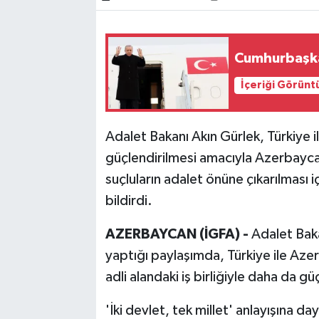
Bilim, Teknoloji
Cumhurbaşka
İçeriği Görünt
Adalet Bakanı Akın Gürlek, Türkiye il
güçlendirilmesi amacıyla Azerbayca
suçluların adalet önüne çıkarılması i
bildirdi.
AZERBAYCAN (İGFA) -
Adalet Baka
yaptığı paylaşımda, Türkiye ile Azer
adli alandaki iş birliğiyle daha da gü
'İki devlet, tek millet' anlayışına day