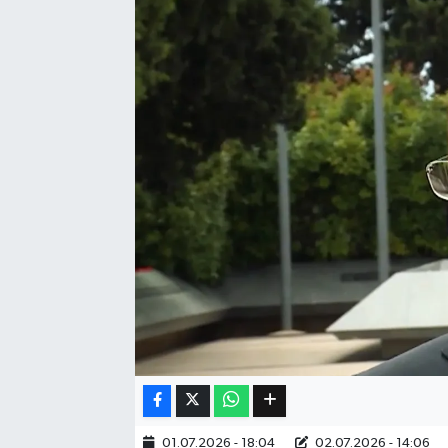
Eğitim
Sağlık
Dünya
Magazin
Gündem
Kültür & Sanat
Teknoloji
Bilim
Genel
01.07.2026 - 18:04
02.07.2026 - 14:06