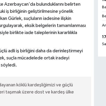
ke Azerbaycan'da bulunduklarını belirten
Ba
ki iş birliğinin geliştirilmesine yönelik
Be
n Gürlek, suçluların iadesine ilişkin
i vurgulayarak, eksik belgelerin tamamlanması
Am
yle birlikte iade taleplerinin kararlılıkla
1
Sa
lü adli iş birliğini daha da derinleştirmeyi
lek, suçla mücadelede ortak iradeyi
söyledi.
a dayanan köklü kardeşliğimizi ve güçlü
 ileri taşımak üzere dost ve kardeş ülke