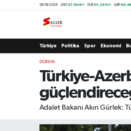
47,7436
55,2510
64,48
08-08-2026
USD
EUR
GBP
Bursa
Nöbetçi Eczaneler
Yerel
Hava Durumu
Türkiye
Politika
Spor
Ekonomi
B
Yaşam
Trafik Durumu
DÜNYA
Siyaset
Süper Lig Puan Durumu ve Fikstür
Türkiye-Azerb
Politika
Tüm Manşetler
güçlendirece
Spor
Son Dakika Haberleri
Adalet Bakanı Akın Gürlek: Tü
Türkiye
Haber Arşivi
Ekonomi