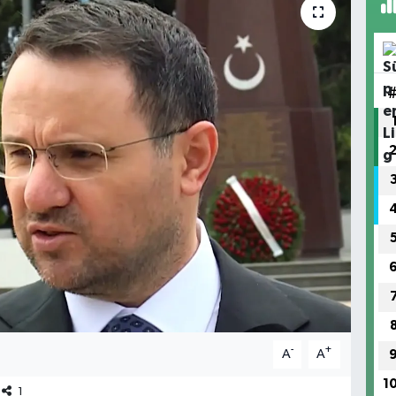
-
+
A
A
1
1