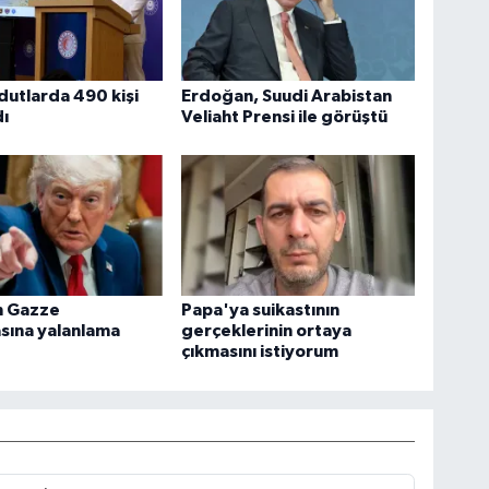
utlarda 490 kişi
Erdoğan, Suudi Arabistan
ı
Veliaht Prensi ile görüştü
n Gazze
Papa'ya suikastının
sına yalanlama
gerçeklerinin ortaya
çıkmasını istiyorum