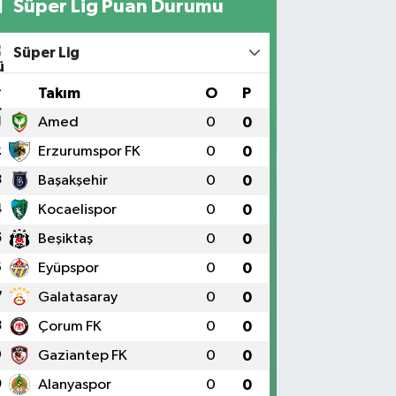
Süper Lig Puan Durumu
Süper Lig
#
Takım
O
P
1
Amed
0
0
2
Erzurumspor FK
0
0
3
Başakşehir
0
0
4
Kocaelispor
0
0
5
Beşiktaş
0
0
6
Eyüpspor
0
0
7
Galatasaray
0
0
8
Çorum FK
0
0
9
Gaziantep FK
0
0
0
Alanyaspor
0
0