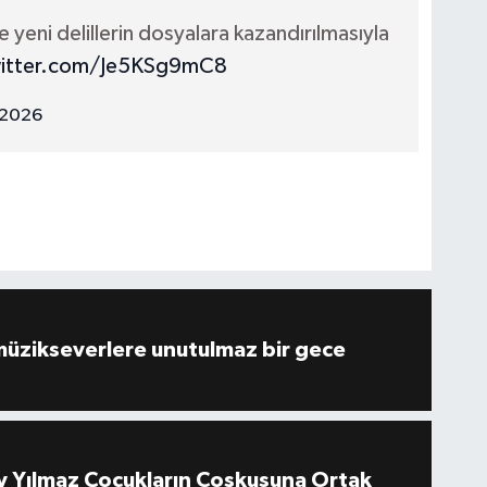
yeni delillerin dosyalara kazandırılmasıyla
witter.com/Je5KSg9mC8
, 2026
müzikseverlere unutulmaz bir gece
 Yılmaz Çocukların Coşkusuna Ortak