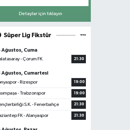
Detaylar için tıklayın
Süper Lig Fikstür
4 Ağustos, Cuma
latasaray - Çorum FK
21:30
5 Ağustos, Cumartesi
nyaspor - Rizespor
19:00
sımpaşa - Trabzonspor
19:00
nçlerbirliği S.K. - Fenerbahçe
21:30
ziantep FK - Alanyaspor
21:30
6 Ağustos, Pazar