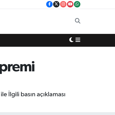
epremi
le İlgili basın açıklaması