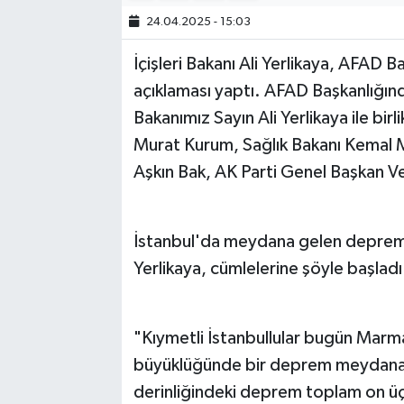
24.04.2025 - 15:03
Bilim, Teknoloji
İçişleri Bakanı Ali Yerlikaya, AFAD Ba
açıklaması yaptı. AFAD Başkanlığında
Bakanımız Sayın Ali Yerlikaya ile birl
Murat Kurum, Sağlık Bakanı Kemal 
Aşkın Bak, AK Parti Genel Başkan Veki
İstanbul'da meydana gelen depremlerl
Yerlikaya, cümlelerine şöyle başladı
"Kıymetli İstanbullular bugün Marma
büyüklüğünde bir deprem meydana ge
derinliğindeki deprem toplam on üç s