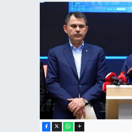
Eğitim
Sağlık
Dünya
Magazin
Gündem
Kültür & Sanat
Teknoloji
Bilim
Genel