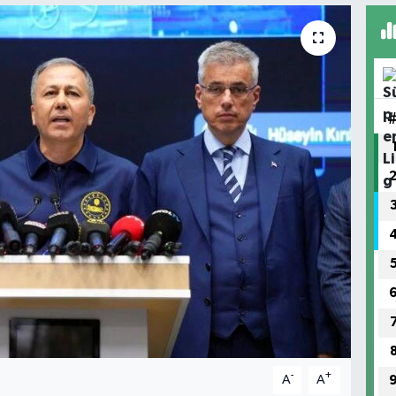
-
+
A
A