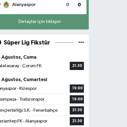
0
Alanyaspor
0
0
Detaylar için tıklayın
Süper Lig Fikstür
4 Ağustos, Cuma
latasaray - Çorum FK
21:30
5 Ağustos, Cumartesi
nyaspor - Rizespor
19:00
sımpaşa - Trabzonspor
19:00
nçlerbirliği S.K. - Fenerbahçe
21:30
ziantep FK - Alanyaspor
21:30