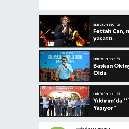
EDITÖRÜN SEÇTIĞI
Fettah Can, 
yaşattı.
EDITÖRÜN SEÇTIĞI
Başkan Oktay
Oldu
EDITÖRÜN SEÇTIĞI
Yıldırım’da 
Yaşıyor"