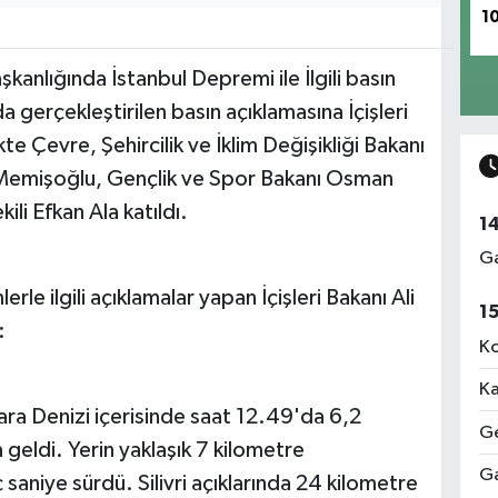
1
şkanlığında İstanbul Depremi ile İlgili basın
 gerçekleştirilen basın açıklamasına İçişleri
ikte Çevre, Şehircilik ve İklim Değişikliği Bakanı
Memişoğlu, Gençlik ve Spor Bakanı Osman
li Efkan Ala katıldı.
1
Ga
e ilgili açıklamalar yapan İçişleri Bakanı Ali
1
:
Ko
Ka
ra Denizi içerisinde saat 12.49'da 6,2
Ge
ldi. Yerin yaklaşık 7 kilometre
Ga
aniye sürdü. Silivri açıklarında 24 kilometre