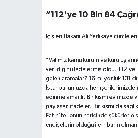
“112'ye 10 Bin 84 Çağr
İçişleri Bakanı Ali Yerlikaya cümleler
“Valimiz kamu kurum ve kuruluşlarında
verildiğini ifade etmiş oldu. 112'ye
gelen aramalar? 16 milyonluk 131 d
İstanbullumuzda hemşerilerimizden 
edinme amaçlı. Bir kısmı evimizde vey
paylaşan ifadeler. Bir kısmı da sağlıkla
Fatih'te, onun haricinde şükürler olsu
endişelerin olduğu ile ihbarın olm