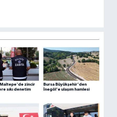
 Maltepe'de zincir
Bursa Büyükşehir'den
re sıkı denetim
İnegöl'e ulaşım hamlesi