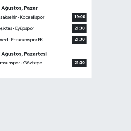
6 Ağustos, Pazar
şakşehir - Kocaelispor
19:00
şiktaş - Eyüpspor
21:30
ed - Erzurumspor FK
21:30
7 Ağustos, Pazartesi
msunspor - Göztepe
21:30