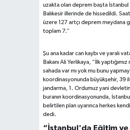
uzakta olan deprem başta İstanbul 
Balıkesir illerinde de hissedildi. 
üzere 127 artçı deprem meydana gel
toplam 7.”
Şu ana kadar can kaybı ve yaralı vat
Bakanı Ali Yerlikaya, “İlk yaptığımı
sahada var mı yok mu bunu yapmaya
koordinasyonunda büyükşehir, 39 ilç
jandarma, 1. Ordumuz yani devletim
buranın koordinasyonunda, İstanbul
belirtilen plan uyarınca herkes kendi
dedi.
“İstanbul'da Eğitim ve