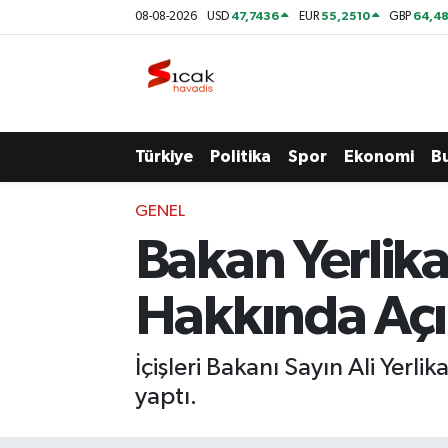
47,7436
55,2510
64,48
08-08-2026
USD
EUR
GBP
Bursa
Nöbetçi Eczaneler
Yerel
Hava Durumu
Türkiye
Politika
Spor
Ekonomi
B
Yaşam
Trafik Durumu
GENEL
Siyaset
Süper Lig Puan Durumu ve Fikstür
Bakan Yerlik
Politika
Tüm Manşetler
Hakkında Açı
Spor
Son Dakika Haberleri
İçişleri Bakanı Sayın Ali Yerl
Türkiye
Haber Arşivi
yaptı.
Ekonomi