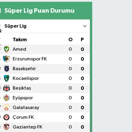
Süper Lig Puan Durumu
Süper Lig
#
Takım
O
P
1
Amed
0
0
2
Erzurumspor FK
0
0
3
Başakşehir
0
0
4
Kocaelispor
0
0
5
Beşiktaş
0
0
6
Eyüpspor
0
0
7
Galatasaray
0
0
8
Çorum FK
0
0
9
Gaziantep FK
0
0