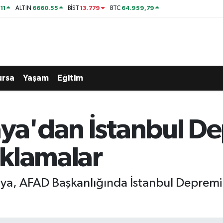
11
6660.55
13.779
64.959,79
ALTIN
BİST
BTC
ursa
Yaşam
Eğitim
aya'dan İstanbul D
klamalar
ikaya, AFAD Başkanlığında İstanbul Depremi i