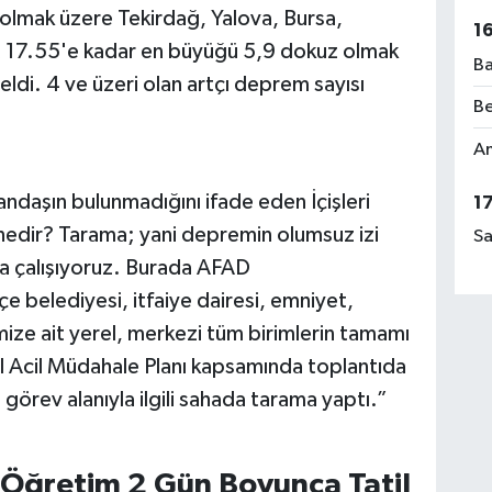
olmak üzere Tekirdağ, Yalova, Bursa,
1
Saat 17.55'e kadar en büyüğü 5,9 dokuz olmak
Ba
di. 4 ve üzeri olan artçı deprem sayısı
Be
Am
andaşın bulunmadığını ifade eden İçişleri
1
z nedir? Tarama; yani depremin olumsuz izi
Sa
 çalışıyoruz. Burada AFAD
e belediyesi, itfaiye dairesi, emniyet,
ize ait yerel, merkezi tüm birimlerin tamamı
 Acil Müdahale Planı kapsamında toplantıda
 görev alanıyla ilgili sahada tarama yaptı.”
 Öğretim 2 Gün Boyunca Tatil