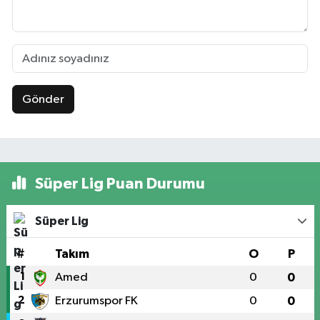
Gönder
Süper Lig Puan Durumu
Süper Lig
#
Takım
O
P
1
Amed
0
0
2
Erzurumspor FK
0
0