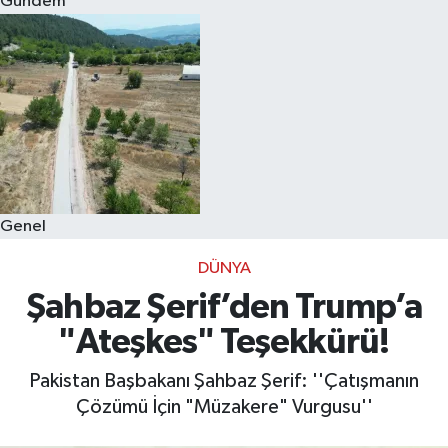
Gündem
Eğitim
Sağlık
Dünya
Magazin
Genel
Gündem
DÜNYA
Kültür & Sanat
Şahbaz Şerif’den Trump’a
"Ateşkes" Teşekkürü!
Teknoloji
Pakistan Başbakanı Şahbaz Şerif: ''Çatışmanın
Bilim
Çözümü İçin "Müzakere" Vurgusu''
Genel