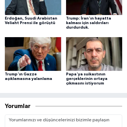
Erdoğan, Suudi Arabistan
Trump: İran'ın hayatta
Veliaht Prensi ile görüştü
kalması için saldırıları
durdurduk.
Trump'ın Gazze
Papa'ya suikastının
açıklamasına yalanlama
gerçeklerinin ortaya
çıkmasını istiyorum
Yorumlar