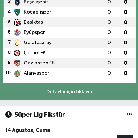
3
Başakşehir
0
0
4
Kocaelispor
0
0
5
Beşiktaş
0
0
6
Eyüpspor
0
0
7
Galatasaray
0
0
8
Çorum FK
0
0
9
Gaziantep FK
0
0
10
Alanyaspor
0
0
Detaylar için tıklayın
Süper Lig Fikstür
14 Ağustos, Cuma