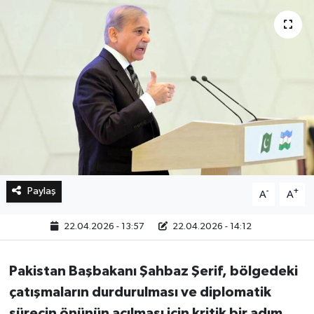
Bilim, Teknoloji
Paylaş
-
+
A
A
22.04.2026 - 13:57
22.04.2026 - 14:12
Pakistan Başbakanı Şahbaz Şerif
, bölgedeki
çatışmaların durdurulması ve diplomatik
sürecin önünün açılması için kritik bir adım