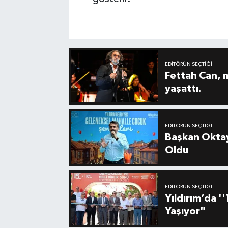
EDITÖRÜN SEÇTIĞI
Fettah Can, 
yaşattı.
EDITÖRÜN SEÇTIĞI
Başkan Oktay
Oldu
EDITÖRÜN SEÇTIĞI
Yıldırım’da 
Yaşıyor"