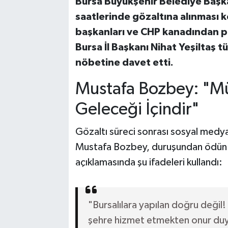
Bursa Büyükşehir Belediye Başk
saatlerinde gözaltına alınması ke
Bilim, Teknoloji
başkanları ve CHP kanadından pe
Bursa İl Başkanı Nihat Yeşiltaş 
nöbetine davet etti.
Mustafa Bozbey: "M
Geleceği İçindir"
Gözaltı süreci sonrası sosyal medya
Mustafa Bozbey, duruşundan ödün 
açıklamasında şu ifadeleri kullandı:
"Bursalılara yapılan doğru değil!
şehre hizmet etmekten onur du