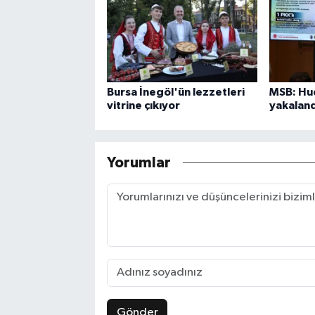
Bursa İnegöl'ün lezzetleri
MSB: Hud
vitrine çıkıyor
yakaland
Yorumlar
Gönder