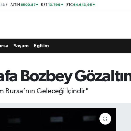
143
6500.87
13.799
64.643,95
ALTIN
BİST
BTC
ursa
Yaşam
Eğitim
fa Bozbey Gözaltına
Bursa’nın Geleceği İçindir"