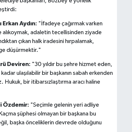
belediye başkanları, Bozbey’e yönelik
ştirdi:
 Erkan Aydın:
"İfadeye çağırmak varken
de alıkoymak, adaletin tecellisinden ziyade
andıktan çıkan halk iradesini hırpalamak,
lge düşürmektir."
rü Deviren:
"30 yıldır bu şehre hizmet eden,
kadar ulaşılabilir bir başkanın sabah erkenden
 Hukuk, bir itibarsızlaştırma aracı haline
di Özdemir:
"Seçimle gelenin yeri adliye
ır. Kaçma şüphesi olmayan bir başkana bu
il, başka önceliklerin devrede olduğunu