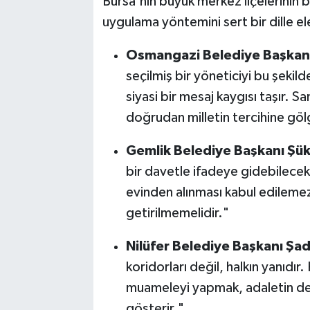
Bursa'nın büyük merkez ilçelerinin 
uygulama yöntemini sert bir dille ele
Osmangazi Belediye Başkanı
seçilmiş bir yöneticiyi bu şekil
siyasi bir mesaj kaygısı taşır. S
doğrudan milletin tercihine gö
Gemlik Belediye Başkanı Şük
bir davetle ifadeye gidebilecek 
evinden alınması kabul edilemez.
getirilmemelidir."
Nilüfer Belediye Başkanı Şa
koridorları değil, halkın yanıd
muameleyi yapmak, adaletin değ
gösterir."