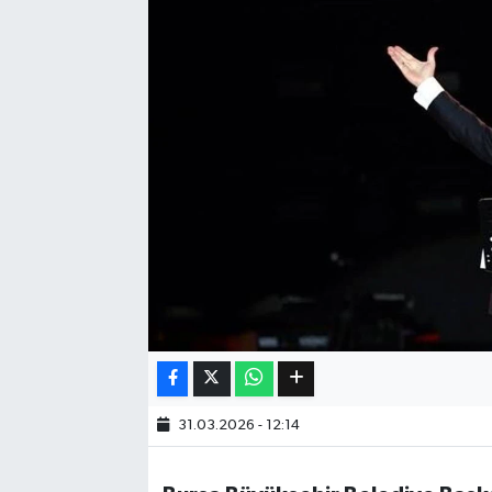
Eğitim
Sağlık
Dünya
Magazin
Gündem
Kültür & Sanat
Teknoloji
31.03.2026 - 12:14
Bilim
Genel