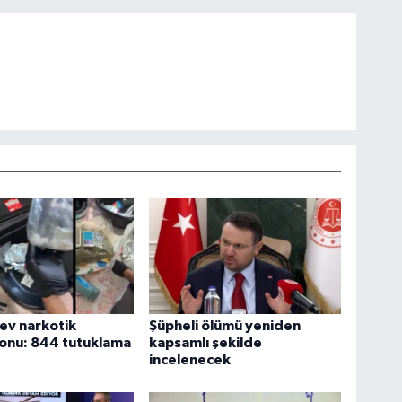
dev narkotik
Şüpheli ölümü yeniden
onu: 844 tutuklama
kapsamlı şekilde
incelenecek