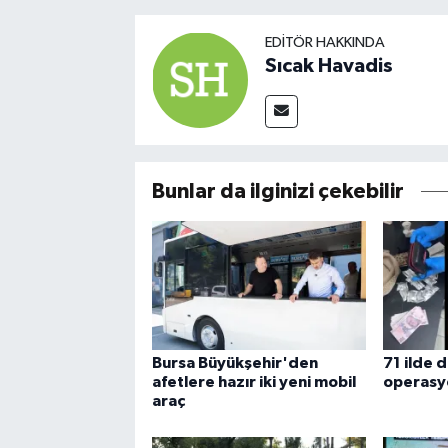
EDITÖR HAKKINDA
Sıcak Havadis
Bunlar da ilginizi çekebilir
Bursa Büyükşehir'den
71 ilde 
afetlere hazır iki yeni mobil
operasy
araç