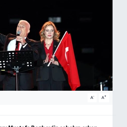
-
+
A
A