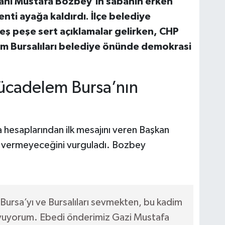
anı Mustafa Bozbey’in sabahın erken
nti ayağa kaldırdı. İlçe belediye
ş peşe sert açıklamalar gelirken, CHP
tüm Bursalıları belediye önünde demokrasi
ücadelem Bursa’nın
 hesaplarından ilk mesajını veren Başkan
vermeyeceğini vurguladı. Bozbey
 Bursa’yı ve Bursalıları sevmekten, bu kadim
yuyorum. Ebedi önderimiz Gazi Mustafa