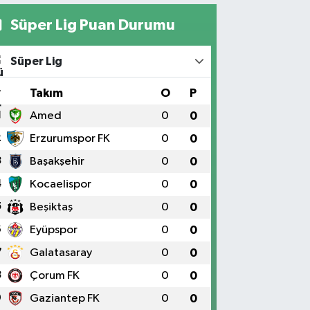
Süper Lig Puan Durumu
Süper Lig
#
Takım
O
P
1
Amed
0
0
2
Erzurumspor FK
0
0
3
Başakşehir
0
0
4
Kocaelispor
0
0
5
Beşiktaş
0
0
6
Eyüpspor
0
0
7
Galatasaray
0
0
8
Çorum FK
0
0
9
Gaziantep FK
0
0