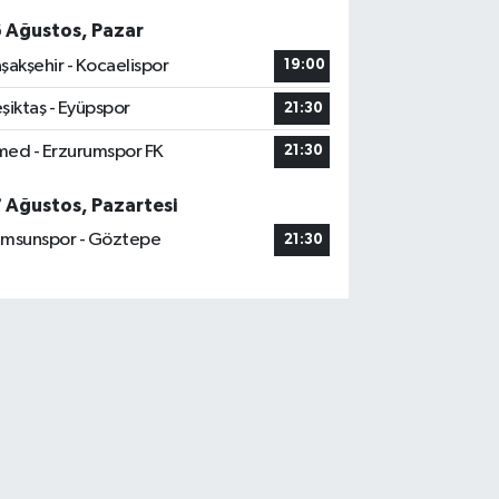
6 Ağustos, Pazar
şakşehir - Kocaelispor
19:00
şiktaş - Eyüpspor
21:30
ed - Erzurumspor FK
21:30
7 Ağustos, Pazartesi
msunspor - Göztepe
21:30