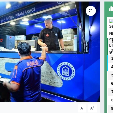
-
+
A
A