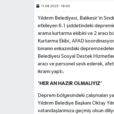
11.08.2025 - 18:00
Bilim, Teknoloji
Yıldırım Belediyesi, Balıkesir’in Sın
etkileyen 6.1 şiddetindeki depremi
arama kurtarma ekibini ve 2 aracı b
Kurtarma Ekibi, AFAD koordinasyonun
binanın enkazındaki depremzedeleri 
Belediyesi Sosyal Destek Hizmetle
aracı ve personel sevk ederek, afe
ikramı yaptı.
‘HER AN HAZIR OLMALIYIZ’
Deprem bölgesindeki çalışmaları yak
Yıldırım Belediye Başkanı Oktay Y
vatandaşlarımıza geçmiş olsun diliyo