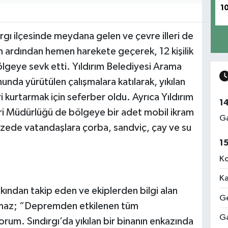
1
dırgı ilçesinde meydana gelen ve çevre illeri de
n ardından hemen harekete geçerek, 12 kişilik
ölgeye sevk etti. Yıldırım Belediyesi Arama
da yürütülen çalışmalara katılarak, yıkılan
kurtarmak için seferber oldu. Ayrıca Yıldırım
1
ri Müdürlüğü de bölgeye bir adet mobil ikram
Ga
tzede vatandaşlara çorba, sandviç, çay ve su
1
Ko
Ka
ından takip eden ve ekiplerden bilgi alan
Ge
ılmaz; “Depremden etkilenen tüm
Ga
rum. Sındırgı’da yıkılan bir binanın enkazında