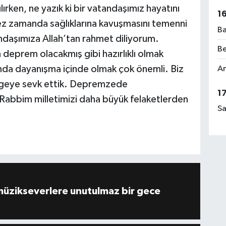
ırken, ne yazık ki bir vatandaşımız hayatını
1
tez zamanda sağlıklarına kavuşmasını temenni
Ba
daşımıza Allah’tan rahmet diliyorum.
Be
deprem olacakmış gibi hazırlıklı olmak
nda dayanışma içinde olmak çok önemli. Biz
Am
bölgeye sevk ettik. Depremzede
1
 Rabbim milletimizi daha büyük felaketlerden
Sa
müzikseverlere unutulmaz bir gece