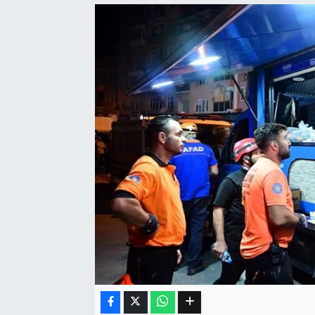
Eğitim
Sağlık
Dünya
Magazin
Gündem
Kültür & Sanat
Teknoloji
Bilim
Genel