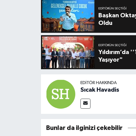
EDITÖRÜN SEÇTIĞI
Başkan Oktay
Oldu
EDITÖRÜN SEÇTIĞI
Yıldırım’da 
Yaşıyor"
EDITÖR HAKKINDA
Sıcak Havadis
Bunlar da ilginizi çekebilir