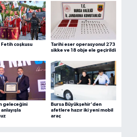
 Fetih coşkusu
Tarihi eser operasyonu! 273
sikke ve 18 obje ele geçirildi
n geleceğini
Bursa Büyükşehir'den
 anlayışla
afetlere hazır iki yeni mobil
ruz
araç