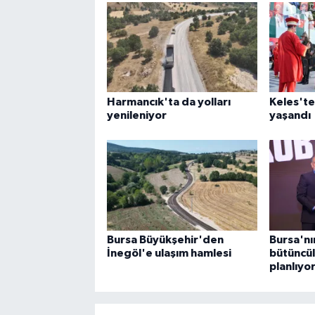
Harmancık'ta da yolları
Keles'te
yenileniyor
yaşandı
Bursa Büyükşehir'den
Bursa'nı
İnegöl'e ulaşım hamlesi
bütüncül
planlıyo