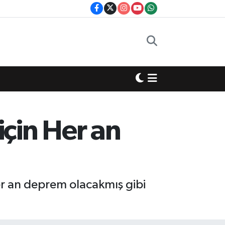
çin Her an
er an deprem olacakmış gibi