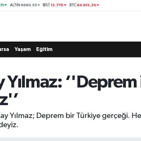
11
6660.55
13.779
64.815,30
ALTIN
BİST
BTC
ursa
Yaşam
Eğitim
 Yılmaz: ‘'Deprem i
z'’
tay Yılmaz; Deprem bir Türkiye gerçeği. H
deyiz.