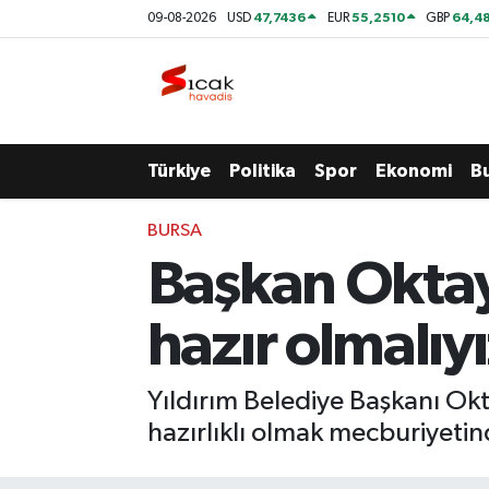
47,7436
55,2510
64,48
09-08-2026
USD
EUR
GBP
Bursa
Nöbetçi Eczaneler
Yerel
Hava Durumu
Türkiye
Politika
Spor
Ekonomi
B
Yaşam
Trafik Durumu
BURSA
Siyaset
Süper Lig Puan Durumu ve Fikstür
Başkan Oktay
Politika
Tüm Manşetler
hazır olmalıyı
Spor
Son Dakika Haberleri
Yıldırım Belediye Başkanı Ok
Türkiye
Haber Arşivi
hazırlıklı olmak mecburiyetin
Ekonomi