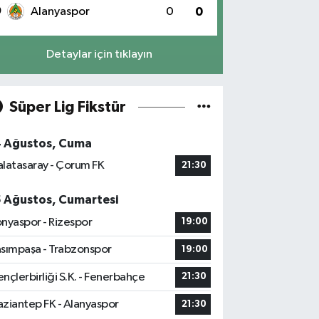
0
Alanyaspor
0
0
Detaylar için tıklayın
Süper Lig Fikstür
4 Ağustos, Cuma
latasaray - Çorum FK
21:30
5 Ağustos, Cumartesi
nyaspor - Rizespor
19:00
sımpaşa - Trabzonspor
19:00
nçlerbirliği S.K. - Fenerbahçe
21:30
ziantep FK - Alanyaspor
21:30