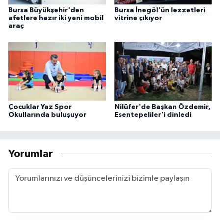
Bursa Büyükşehir'den
Bursa İnegöl'ün lezzetleri
afetlere hazır iki yeni mobil
vitrine çıkıyor
araç
Çocuklar Yaz Spor
Nilüfer'de Başkan Özdemir,
Okullarında buluşuyor
Esentepeliler'i dinledi
Yorumlar