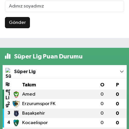
Gönder
Süper Lig Puan Durumu
Süper Lig
#
Takım
O
P
1
Amed
0
0
2
Erzurumspor FK
0
0
3
Başakşehir
0
0
4
Kocaelispor
0
0