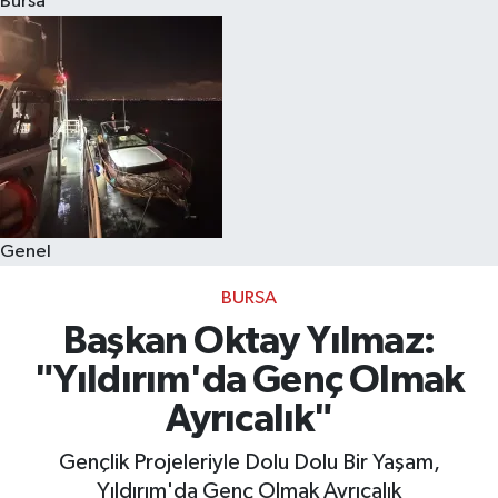
Bursa
Eğitim
Sağlık
Dünya
Magazin
Genel
Gündem
BURSA
Kültür & Sanat
Başkan Oktay Yılmaz:
"Yıldırım'da Genç Olmak
Teknoloji
Ayrıcalık"
Bilim
Gençlik Projeleriyle Dolu Dolu Bir Yaşam,
Yıldırım'da Genç Olmak Ayrıcalık
Genel