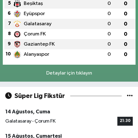
5
Beşiktaş
0
0
6
Eyüpspor
0
0
7
Galatasaray
0
0
8
Çorum FK
0
0
9
Gaziantep FK
0
0
10
Alanyaspor
0
0
Detaylar için tıklayın
Süper Lig Fikstür
14 Ağustos, Cuma
Galatasaray - Çorum FK
21:30
15 Ağustos, Cumartesi