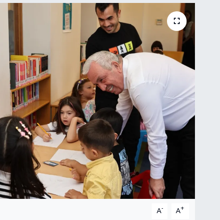
-
+
A
A