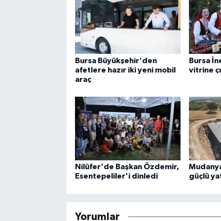
Bursa Büyükşehir'den
Bursa İn
afetlere hazır iki yeni mobil
vitrine ç
araç
Nilüfer'de Başkan Özdemir,
Mudanya'
Esentepeliler'i dinledi
güçlü ya
Yorumlar