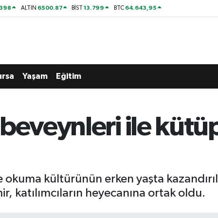
2398
6500.87
13.799
64.643,95
ALTIN
BİST
BTC
ursa
Yaşam
Eğitim
ebeveynleri ile küt
ve okuma kültürünün erken yaşta kazandırıl
 katılımcıların heyecanına ortak oldu.