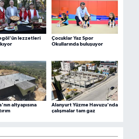
egöl'ün lezzetleri
Çocuklar Yaz Spor
ıkıyor
Okullarında buluşuyor
nın altyapısına
Alanyurt Yüzme Havuzu'nda
tırım
çalışmalar tam gaz