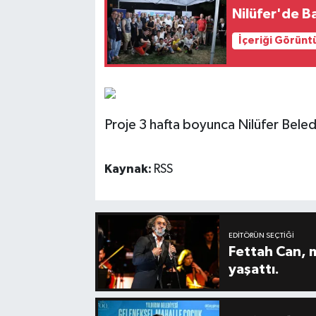
Nilüfer'de B
İçeriği Görünt
Proje 3 hafta boyunca Nilüfer Beled
Kaynak:
RSS
EDITÖRÜN SEÇTIĞI
Fettah Can, 
yaşattı.