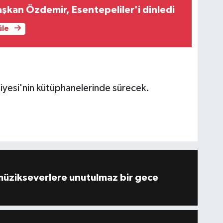
aşkan Özdemir, Esentepeliler'i dinledi
üle
iyesi'nin kütüphanelerinde sürecek.
müzikseverlere unutulmaz bir gece