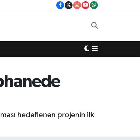
üphanede
ması hedeflenen projenin ilk