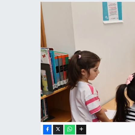
Eğitim
Sağlık
Dünya
Magazin
Gündem
Kültür & Sanat
Teknoloji
Bilim
Genel