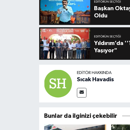
EDITÖRÜN SEÇTIĞI
Başkan Oktay
Oldu
EDITÖRÜN SEÇTIĞI
Yıldırım’da 
Yaşıyor"
EDITÖR HAKKINDA
Sıcak Havadis
Bunlar da ilginizi çekebilir