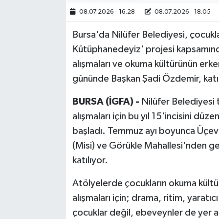
08.07.2026 - 16:28
08.07.2026 - 18:05
Bilim, Teknoloji
Bursa'da Nilüfer Belediyesi, çocukla
Kütüphanedeyiz' projesi kapsamında
alışmaları ve okuma kültürünün erke
gününde Başkan Şadi Özdemir, katıl
BURSA (İGFA) -
Nilüfer Belediyesi 
alışmaları için bu yıl 15'incisini dü
başladı. Temmuz ayı boyunca Üçev
(Misi) ve Görükle Mahallesi'nden ge
katılıyor.
Atölyelerde çocukların okuma kültür
alışmaları için; drama, ritim, yara
çocuklar değil, ebeveynler de yer a