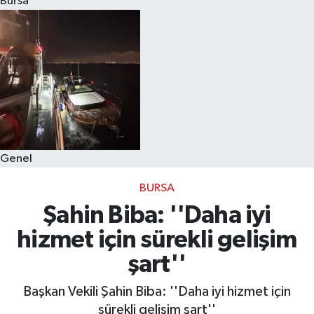
Bursa
Eğitim
Sağlık
Dünya
Magazin
Genel
Gündem
BURSA
Kültür & Sanat
Şahin Biba: ''Daha iyi
hizmet için sürekli gelişim
Teknoloji
şart''
Bilim
Başkan Vekili Şahin Biba: ''Daha iyi hizmet için
sürekli gelişim şart''
Genel