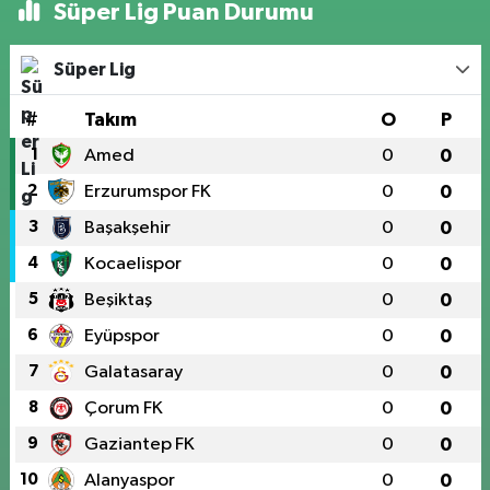
Süper Lig Puan Durumu
Süper Lig
#
Takım
O
P
1
Amed
0
0
2
Erzurumspor FK
0
0
3
Başakşehir
0
0
4
Kocaelispor
0
0
5
Beşiktaş
0
0
6
Eyüpspor
0
0
7
Galatasaray
0
0
8
Çorum FK
0
0
9
Gaziantep FK
0
0
10
Alanyaspor
0
0