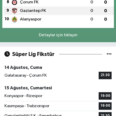
8
Çorum FK
0
0
9
Gaziantep FK
0
0
10
Alanyaspor
0
0
Detaylar için tıklayın
Süper Lig Fikstür
14 Ağustos, Cuma
Galatasaray - Çorum FK
21:30
15 Ağustos, Cumartesi
Konyaspor - Rizespor
19:00
Kasımpaşa - Trabzonspor
19:00
Gençlerbirliği S.K. - Fenerbahçe
21:30