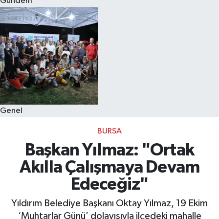
Gündem
Eğitim
Sağlık
Dünya
Magazin
Genel
Gündem
BURSA
Kültür & Sanat
Başkan Yılmaz: "Ortak
Akılla Çalışmaya Devam
Teknoloji
Edeceğiz"
Bilim
Yıldırım Belediye Başkanı Oktay Yılmaz, 19 Ekim
‘Muhtarlar Günü’ dolayısıyla ilçedeki mahalle
Genel