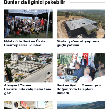
Bunlar da ilginizi çekebilir
Nilüfer'de Başkan Özdemir,
Mudanya'nın altyapısına
Esentepeliler'i dinledi
güçlü yatırım
Alanyurt Yüzme
Başkan Aydın, Osmangazi
Havuzu'nda çalışmalar tam
Doğancı'da talepleri
gaz
dinledi