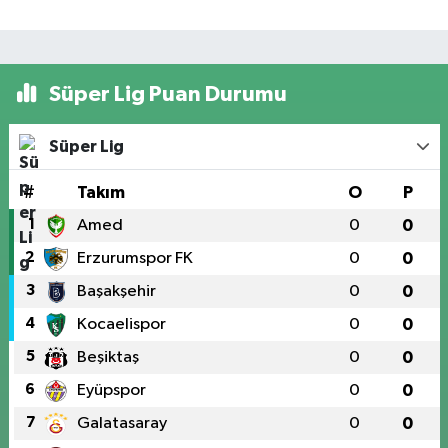
Süper Lig Puan Durumu
Süper Lig
#
Takım
O
P
1
Amed
0
0
2
Erzurumspor FK
0
0
3
Başakşehir
0
0
4
Kocaelispor
0
0
5
Beşiktaş
0
0
6
Eyüpspor
0
0
7
Galatasaray
0
0