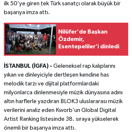
ilk 50'ye giren tek Türk sanatçı olarak büyük bir
başarıya imza attı.
Nilüfer'de Başkan
Özdemir,
Esentepeliler'i dinledi
İSTANBUL (İGFA) -
Geleneksel rap kalıplarını
yıkan ve dinleyiciyle dertleşen kendine has
melodik tarzı ve dijital platformlardaki
milyonlarca dinlenmesiyle müzik dünyasına adını
altın harflerle yazdıran BLOK3 uluslararası müzik
verilerini analiz eden Kworb'un Global Digital
Artist Ranking listesinde 38. sıraya yükselerek
önemli bir başarıya imza attı.