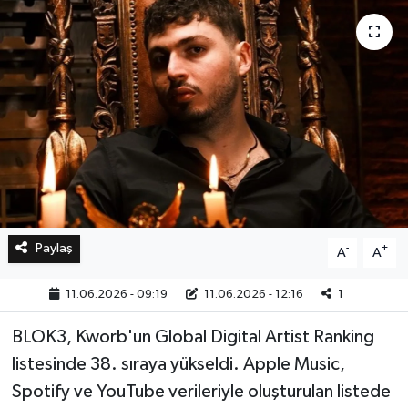
Bilim, Teknoloji
Paylaş
-
+
A
A
11.06.2026 - 09:19
11.06.2026 - 12:16
1
BLOK3, Kworb'un Global Digital Artist Ranking
listesinde 38. sıraya yükseldi. Apple Music,
Spotify ve YouTube verileriyle oluşturulan listede