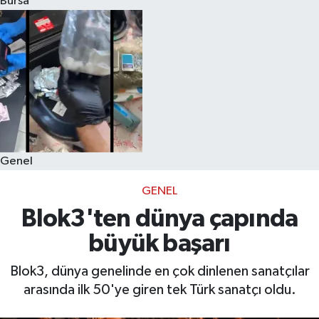
Bursa
Eğitim
Sağlık
Dünya
Magazin
Genel
Gündem
GENEL
Kültür & Sanat
Blok3'ten dünya çapında
büyük başarı
Teknoloji
Blok3, dünya genelinde en çok dinlenen sanatçılar
Bilim
arasında ilk 50'ye giren tek Türk sanatçı oldu.
Genel