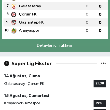
7
Galatasaray
0
0
8
Çorum FK
0
0
9
Gaziantep FK
0
0
10
Alanyaspor
0
0
Detaylar için tıklayın
Süper Lig Fikstür
14 Ağustos, Cuma
Galatasaray - Çorum FK
21:30
15 Ağustos, Cumartesi
Konyaspor - Rizespor
19:00