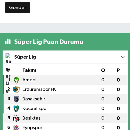
Gönder
Süper Lig Puan Durumu
Süper Lig
#
Takım
O
P
1
Amed
0
0
2
Erzurumspor FK
0
0
3
Başakşehir
0
0
4
Kocaelispor
0
0
5
Beşiktaş
0
0
6
Eyüpspor
0
0