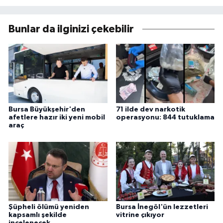
Bunlar da ilginizi çekebilir
Bursa Büyükşehir'den
71 ilde dev narkotik
afetlere hazır iki yeni mobil
operasyonu: 844 tutuklama
araç
Şüpheli ölümü yeniden
Bursa İnegöl'ün lezzetleri
kapsamlı şekilde
vitrine çıkıyor