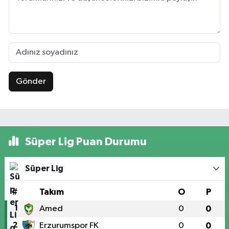
Gönder
Süper Lig Puan Durumu
Süper Lig
#
Takım
O
P
1
Amed
0
0
2
Erzurumspor FK
0
0