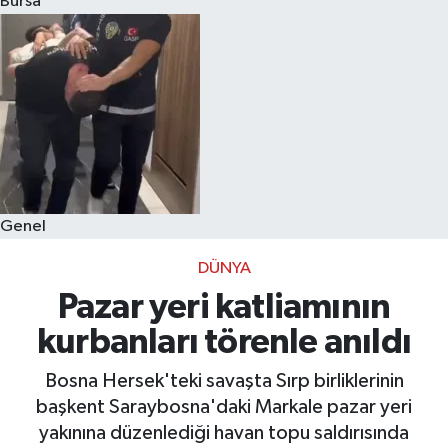
Bursa
Eğitim
Sağlık
Dünya
Magazin
Genel
Gündem
DÜNYA
Kültür & Sanat
Pazar yeri katliamının
kurbanları törenle anıldı
Teknoloji
Bosna Hersek'teki savaşta Sırp birliklerinin
Bilim
başkent Saraybosna'daki Markale pazar yeri
yakınına düzenlediği havan topu saldırısında
Genel