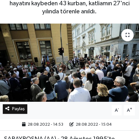
hayatını kaybeden 43 kurban, katliamın 27'nci
yılında törenle anıldı.
Bilim, Teknoloji
Paylaş
-
+
A
A
28.08.2022 - 14:53
28.08.2022 - 15:04