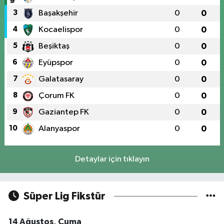
3
Başakşehir
0
0
4
Kocaelispor
0
0
5
Beşiktaş
0
0
6
Eyüpspor
0
0
7
Galatasaray
0
0
8
Çorum FK
0
0
9
Gaziantep FK
0
0
10
Alanyaspor
0
0
Detaylar için tıklayın
Süper Lig Fikstür
14 Ağustos, Cuma