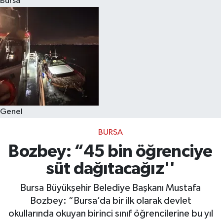
Bursa
Eğitim
Sağlık
Dünya
Magazin
Genel
Gündem
BURSA
Kültür & Sanat
Bozbey: “45 bin öğrenciye
süt dağıtacağız''
Teknoloji
Bursa Büyükşehir Belediye Başkanı Mustafa
Bilim
Bozbey: “Bursa’da bir ilk olarak devlet
okullarında okuyan birinci sınıf öğrencilerine bu yıl
Genel