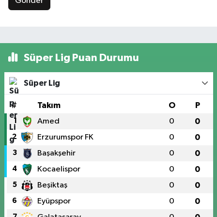
Gönder
Süper Lig Puan Durumu
Süper Lig
#
Takım
O
P
1
Amed
0
0
2
Erzurumspor FK
0
0
3
Başakşehir
0
0
4
Kocaelispor
0
0
5
Beşiktaş
0
0
6
Eyüpspor
0
0
7