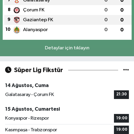
Galatasaray
0
0
8
Çorum FK
0
0
9
Gaziantep FK
0
0
10
Alanyaspor
0
0
Detaylar için tıklayın
Süper Lig Fikstür
14 Ağustos, Cuma
Galatasaray - Çorum FK
21:30
15 Ağustos, Cumartesi
Konyaspor - Rizespor
19:00
Kasımpaşa - Trabzonspor
19:00