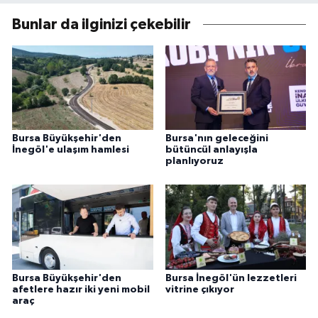
Bunlar da ilginizi çekebilir
Bursa Büyükşehir'den
Bursa'nın geleceğini
İnegöl'e ulaşım hamlesi
bütüncül anlayışla
planlıyoruz
Bursa Büyükşehir'den
Bursa İnegöl'ün lezzetleri
afetlere hazır iki yeni mobil
vitrine çıkıyor
araç