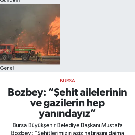
Gündem
Eğitim
Sağlık
Dünya
Magazin
Genel
Gündem
BURSA
Kültür & Sanat
Bozbey: “Şehit ailelerinin
ve gazilerin hep
Teknoloji
yanındayız”
Bilim
Bursa Büyükşehir Belediye Başkanı Mustafa
Bozbey: “Şehitlerimizin aziz hatırasını daima
Genel