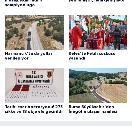
mesajı: Adım adım
yenileniyor, hem genişliyor
şampiyonluğa
Harmancık'ta da yollar
Keles'te Fetih coşkusu
yenileniyor
yaşandı
Tarihi eser operasyonu! 273
Bursa Büyükşehir'den
sikke ve 18 obje ele geçirildi
İnegöl'e ulaşım hamlesi