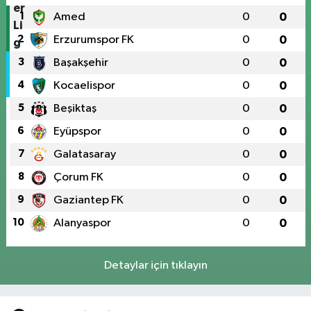
1
Amed
0
0
2
Erzurumspor FK
0
0
3
Başakşehir
0
0
4
Kocaelispor
0
0
5
Beşiktaş
0
0
6
Eyüpspor
0
0
7
Galatasaray
0
0
8
Çorum FK
0
0
9
Gaziantep FK
0
0
10
Alanyaspor
0
0
Detaylar için tıklayın