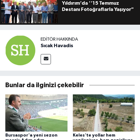
Yıldırım’da ''15 Temmuz
Destanı Fotoğraflarla Yaşıyor"
EDITÖR HAKKINDA
Sıcak Havadis
Bunlar da ilginizi çekebilir
Bursaspor'a yeni sezon
Keles'te yollar hem